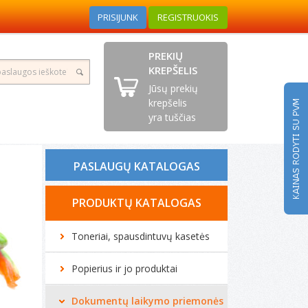
PRISIJUNK
REGISTRUOKIS
PREKIŲ
KREPŠELIS
Jūsų prekių
krepšelis
yra tuščias
PASLAUGŲ KATALOGAS
Tonerio kasečių pildymas
PRODUKTŲ KATALOGAS
Spausdintuvų remontas
Toneriai, spausdintuvų kasetės
Biuro technikos remontas
Popierius ir jo produktai
Kompiuterių remontas
Dokumentų laikymo priemonės