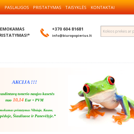
S
PASLAUGOS
PRISTATYMAS
TAISYKLĖS
KONTAKTAI
EMOKAMAS
+370 604 81681
RISTATYMAS!*
info@biuropopierius.lt
AKCIJA !!!
usdintuvų tonerio naujos kasetės
10,14
nuo
Eur + PVM
mokamas pristatymas Vilniuje, Kaune,
pėdoje, Šiauliuose ir Panevėžyje.*