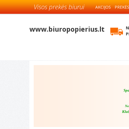
Visos prekės biurui
AKCIJOS
PREKĖ
www.biuropopierius.lt
N
P
Spa
Ne
Klai