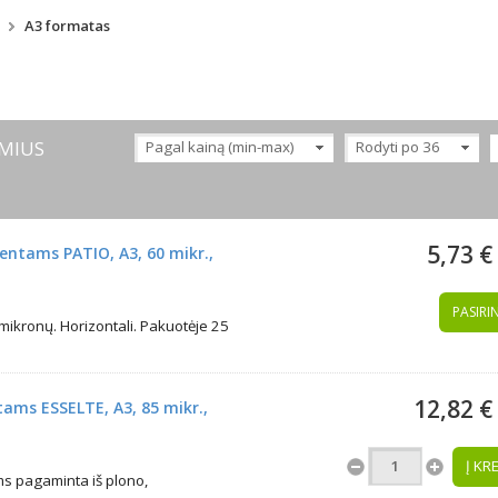
A3 formatas
MIUS
Pagal kainą (min-max)
Rodyti po 36
5,73 €
ntams PATIO, A3, 60 mikr.,
PASIRIN
 mikronų. Horizontali. Pakuotėje 25
12,82 €
ams ESSELTE, A3, 85 mikr.,
Į KR
s pagaminta iš plono,