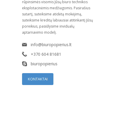
rūpinsimės visomis Jūsų biuro technikos
eksplotacinėmis medžiagomis. Pasirašius
sutartį, suteiksime atidėtą mokėjimą,
suteiksime kreditą labiausiai atitinkantį Jūsų
poreikius, pasiūlysime invidualų
aptarnavimo modelį.
info@biuropopierius.lt
+370 604 81681
biuropopierius
KONTAKTAI