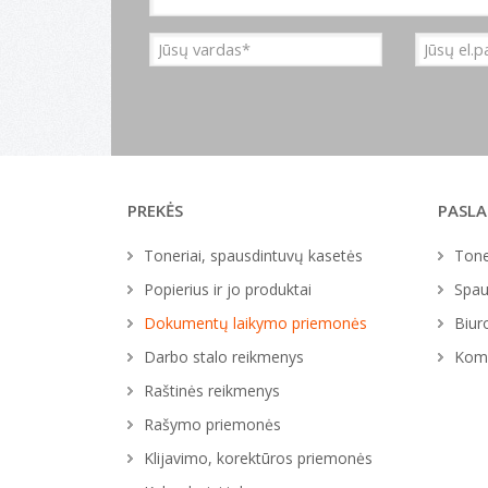
PREKĖS
PASL
Toneriai, spausdintuvų kasetės
Tone
Popierius ir jo produktai
Spau
Dokumentų laikymo priemonės
Biur
Darbo stalo reikmenys
Komp
Raštinės reikmenys
Rašymo priemonės
Klijavimo, korektūros priemonės