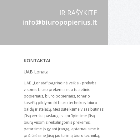
IR RAŠYKITE
info@biuropopierius.lt
KONTAKTAI
UAB Lonata
UAB „Lonata“ pagrindinė veikla - prekyba
visomis biuro prekėmis nuo tualetinio
popieriaus, biuro popieriaus, tonerio
kasečių pildymo iki biuro technikos, biuro
baldų ir stelažų. Mes suteiksime visas būtinas
Jūsų verslui paslaugas: aprūpinsime Jūsų
biurą visomis reikalingomis prekėmis,
patarsime įsigyjant įrangą, aptarnausime ir
prižiūrėsime Jūsų jau turimą biuro techniką,