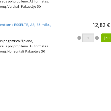
araus polipropileno. A3 formatas.
onų. Vertikali. Pakuotėje 50
12,82 €
ntams ESSELTE, A3, 85 mikr.,
Į KR
s pagaminta iš plono,
araus polipropileno. A3 formatas.
onų. Horizontali. Pakuotėje 50