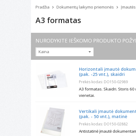
Pradžia
Dokumentų laikymo priemonės
Įmautės
A3 formatas
NURODYKITE IEŠKOMO PRODUKTO POŽY
Kaina
Horizontali įmautė dokume
(pak. -25 vnt.), skaidri
Prekės kodas: DO150-02989
A3 formatas. Skaidri. Storis 60
vienetai.
Vertikali įmautė dokument
(pak. - 50 vnt.), matinė
Prekės kodas: DO150-02882
Antistatinė įmautė dokumentam