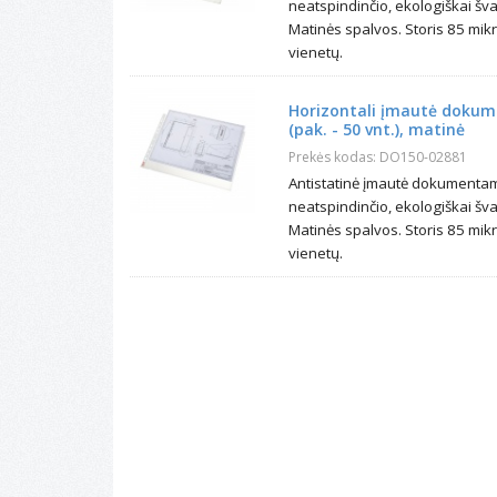
neatspindinčio, ekologiškai šv
Matinės spalvos. Storis 85 mikr
vienetų.
Horizontali įmautė dokume
(pak. - 50 vnt.), matinė
Prekės kodas: DO150-02881
Antistatinė įmautė dokumentam
neatspindinčio, ekologiškai šv
Matinės spalvos. Storis 85 mikr
vienetų.