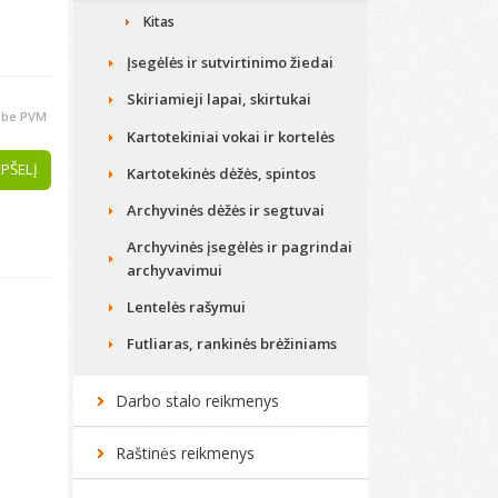
Kitas
Įsegėlės ir sutvirtinimo žiedai
Skiriamieji lapai, skirtukai
be PVM
Kartotekiniai vokai ir kortelės
EPŠELĮ
Kartotekinės dėžės, spintos
Archyvinės dėžės ir segtuvai
Archyvinės įsegėlės ir pagrindai
archyvavimui
Lentelės rašymui
Futliaras, rankinės brėžiniams
Darbo stalo reikmenys
Raštinės reikmenys