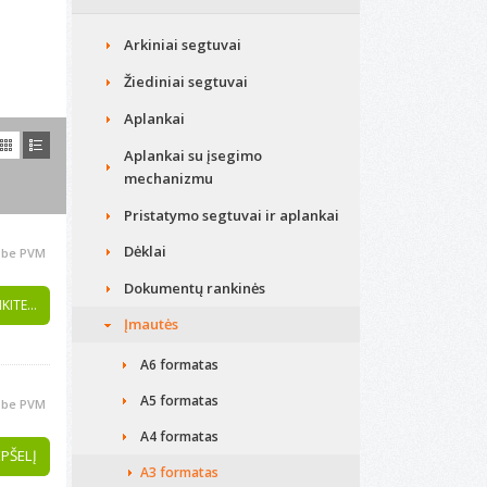
Arkiniai segtuvai
Žiediniai segtuvai
Aplankai
Aplankai su įsegimo
mechanizmu
Pristatymo segtuvai ir aplankai
Dėklai
be PVM
Dokumentų rankinės
KITE...
Įmautės
A6 formatas
A5 formatas
be PVM
A4 formatas
EPŠELĮ
A3 formatas