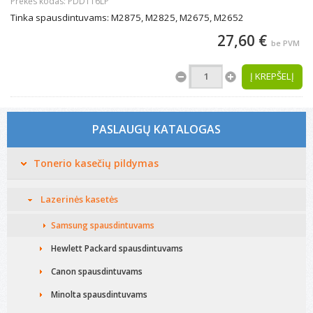
Prekės kodas: PDD116LP
Tinka spausdintuvams: M2875, M2825, M2675, M2652
27,60 €
be PVM
Į KREPŠELĮ
PASLAUGŲ KATALOGAS
Tonerio kasečių pildymas
Lazerinės kasetės
Samsung spausdintuvams
Hewlett Packard spausdintuvams
Canon spausdintuvams
Minolta spausdintuvams