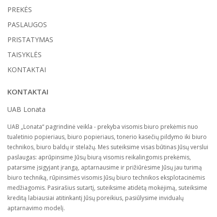
PREKĖS
PASLAUGOS
PRISTATYMAS
TAISYKLĖS
KONTAKTAI
KONTAKTAI
UAB Lonata
UAB „Lonata“ pagrindinė veikla - prekyba visomis biuro prekėmis nuo
tualetinio popieriaus, biuro popieriaus, tonerio kasečių pildymo iki biuro
technikos, biuro baldų ir stelažų. Mes suteiksime visas būtinas Jūsų verslui
paslaugas: aprūpinsime Jūsų biurą visomis reikalingomis prekėmis,
patarsime įsigyjant įrangą, aptarnausime ir prižiūrėsime Jūsų jau turimą
biuro techniką, rūpinsimės visomis Jūsų biuro technikos eksplotacinėmis
medžiagomis. Pasirašius sutartį, suteiksime atidėtą mokėjimą, suteiksime
kreditą labiausiai atitinkantį Jūsų poreikius, pasiūlysime invidualų
aptarnavimo modelį.