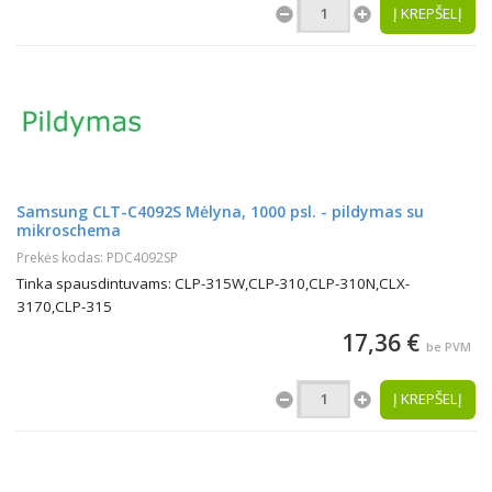
Į KREPŠELĮ
Samsung CLT-C4092S Mėlyna, 1000 psl. - pildymas su
mikroschema
Prekės kodas: PDC4092SP
Tinka spausdintuvams: CLP-315W,CLP-310,CLP-310N,CLX-
3170,CLP-315
17,36 €
be PVM
Į KREPŠELĮ