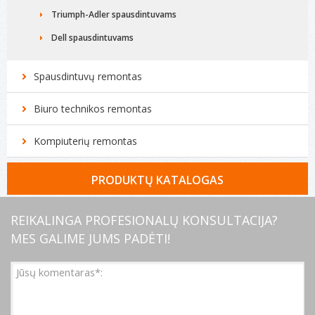
Triumph-Adler spausdintuvams
Dell spausdintuvams
Spausdintuvų remontas
Biuro technikos remontas
Kompiuterių remontas
PRODUKTŲ KATALOGAS
Toneriai, spausdintuvų kasetės
REIKALINGA PROFESIONALŲ KONSULTACIJA?
MES GALIME JUMS PADĖTI!
Popierius ir jo produktai
Dokumentų laikymo priemonės
Darbo stalo reikmenys