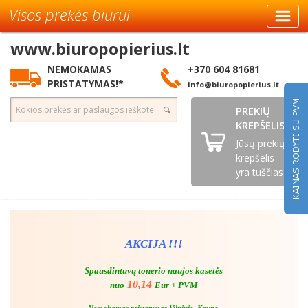
Visos prekės biurui
www.biuropopierius.lt
NEMOKAMAS
+370 604 81681
PRISTATYMAS!*
info@biuropopierius.lt
PREKIŲ
KREPŠELIS
Jūsų prekių
krepšelis
yra tuščias
AKCIJA !!!
Spausdintuvų tonerio naujos kasetės
10,14
nuo
Eur + PVM