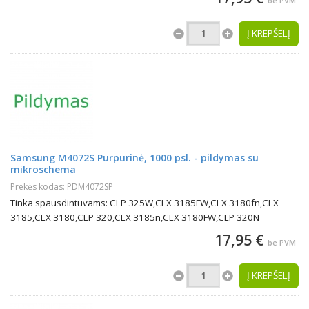
be PVM
Į KREPŠELĮ
Samsung M4072S Purpurinė, 1000 psl. - pildymas su
mikroschema
Prekės kodas: PDM4072SP
Tinka spausdintuvams: CLP 325W,CLX 3185FW,CLX 3180fn,CLX
3185,CLX 3180,CLP 320,CLX 3185n,CLX 3180FW,CLP 320N
17,95 €
be PVM
Į KREPŠELĮ