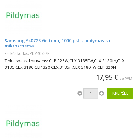
Samsung Y4072S Geltona, 1000 psl. - pildymas su
mikroschema
Prekės kodas: PDY4072SP
Tinka spausdintuvams: CLP 325W,CLX 3185FW,CLX 3180fn,CLX
3185,CLX 3180,CLP 320,CLX 3185n,CLX 3180FW,CLP 320N
17,95 €
be PVM
Į KREPŠELĮ