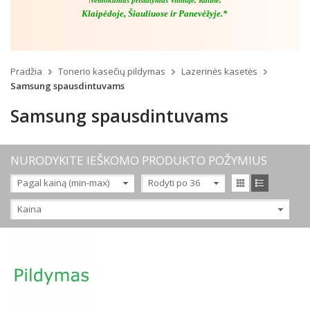
Nemokamas pristatymas Vilniuje, Kaune,
Klaipėdoje, Šiauliuose ir Panevėžyje.*
Pradžia
Tonerio kasečių pildymas
Lazerinės kasetės
Samsung spausdintuvams
Samsung spausdintuvams
NURODYKITE IEŠKOMO PRODUKTO POŽYMIUS
Pagal kainą (min-max)
Rodyti po 36
Kaina