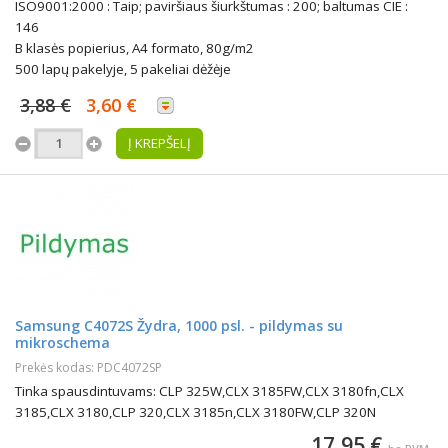
ISO9001:2000 : Taip; paviršiaus šiurkštumas : 200; baltumas CIE :
146
B klasės popierius, A4 formato, 80g/m2
500 lapų pakelyje, 5 pakeliai dėžėje
3,88 €
3,60 €
Į KREPŠELĮ
Samsung C4072S Žydra, 1000 psl. - pildymas su
mikroschema
Prekės kodas: PDC4072SP
Tinka spausdintuvams: CLP 325W,CLX 3185FW,CLX 3180fn,CLX
3185,CLX 3180,CLP 320,CLX 3185n,CLX 3180FW,CLP 320N
17,95 €