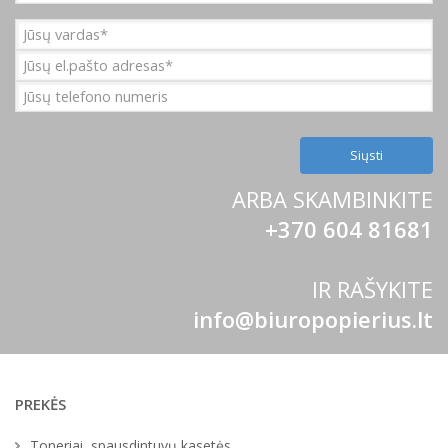
Raštinės reikmenys
Rašymo priemonės
Klijavimo, korektūros priemonės
Kalendoriai ir knygos
ARBA SKAMBINKITE
+370 604 81681
Mokyklinės prekės
Pakavimo prekės
IR RAŠYKITE
info@biuropopierius.lt
Buities, ūkio prekės
Biuro technika
PREKĖS
Telefonai ir jų priedai
Toneriai, spausdintuvų kasetės