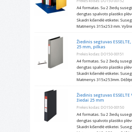
Prekės kodas: DO150-00152
A4 formatas. Su 2 žiedų suseg
dengtas spalvoto plastiko plėv
Skaidri kišenėlė etiketei. Sus
Matmenys 315x253 mm. Vyšninė
Žiedinis segtuvas ESSELTE,
25 mm, pilkas
Prekės kodas: DO150-00151
A4 formatas. Su 2 žiedų suseg
dengtas spalvoto plastiko plėv
Skaidri kišenėlė etiketei. Sus
Matmenys 315x253mm. Dėžėje 
Žiedinis segtuvas ESSELTE 
žiedai 25 mm
Prekės kodas: DO150-00150
A4 formatas. Su 2 žiedų suseg
dengtas spalvoto plastiko plėv
Skaidri kišenėlė etiketei. Sus