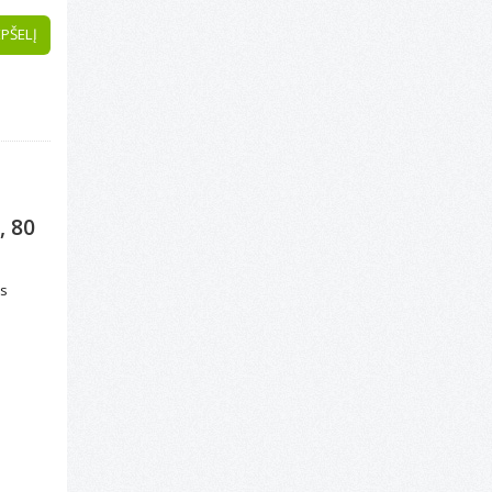
EPŠELĮ
, 80
ės