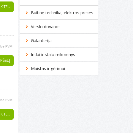
KITE...
Buitinė technika, elektros prekės
Verslo dovanos
Galanterija
be PVM
Indai ir stalo reikmenys
EPŠELĮ
Maistas ir gėrimai
be PVM
KITE...