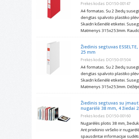
Prekės kodas: DO150-00147
A4 formatas. Su 2 žiedų suseg
dengtas spalvoto plastiko plėv
Skaidri kišenėlė etiketei. Sus
Matmenys 315x253mm. Raudono
Žiedinis segtuvas ESSELTE,
25 mm
Prekės kodas: DO150-01504
A4 formatas. Su 2 žiedų suseg
dengtas spalvoto plastiko plėv
Skaidri kišenėlė etiketei. Sus
Matmenys 315x253mm. Dėžėje 
Žiedinis segtuvas su įmaut
nugarėlė 38 mm, 4 žiedai
Prekės kodas: DO150-00160
Nugarėlės plotis 38 mm, žiedu
Ant priekinio viršelio ir nugarė
spausdintai informacijai sudėt