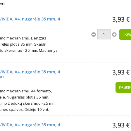
vnt.
3,93 €
VIVIDA, A4, nugarėlė 35 mm, 4
Į KR
gimo mechanizmu. Dengtas
rėlės plotis 35 mm. Skaidri
iedų skersmuo - 25 mm. Matmenys
3,93 €
VIVIDA, A4, nugarėlė 35 mm, 4
vas
PASIRIN
gimo mechanizmu. A4 formato,
ele. Nugarėlės plotis 35 mm.
egimo žiedukų skersmuo - 25 mm.
nės spalvos. Dėžėje 10 vnt.
3,93 €
VIVIDA, A4, nugarėlė 35 mm, 4