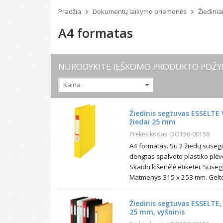
Pradžia
Dokumentų laikymo priemonės
Žiedinia
A4 formatas
NURODYKITE IEŠKOMO PRODUKTO POŽY
Kaina
Žiedinis segtuvas ESSELTE 
žiedai 25 mm
Prekės kodas: DO150-00158
A4 formatas. Su 2 žiedų suseg
dengtas spalvoto plastiko plėv
Skaidri kišenėlė etiketei. Sus
Matmenys 315 x 253 mm. Gelton
Žiedinis segtuvas ESSELTE,
25 mm, vyšninis