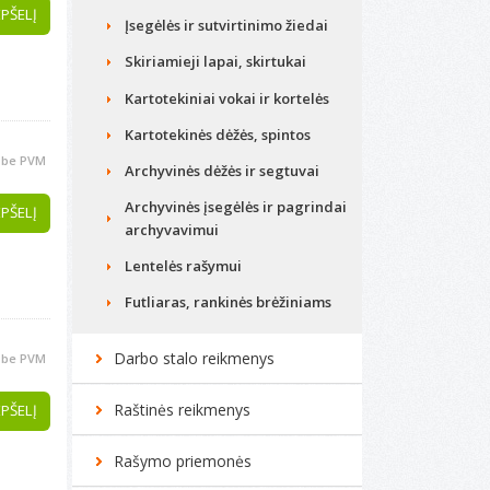
EPŠELĮ
Įsegėlės ir sutvirtinimo žiedai
Skiriamieji lapai, skirtukai
Kartotekiniai vokai ir kortelės
Kartotekinės dėžės, spintos
be PVM
Archyvinės dėžės ir segtuvai
Archyvinės įsegėlės ir pagrindai
EPŠELĮ
archyvavimui
Lentelės rašymui
Futliaras, rankinės brėžiniams
Darbo stalo reikmenys
be PVM
Raštinės reikmenys
EPŠELĮ
Rašymo priemonės