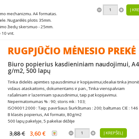
Į KR
gimo mechanizmu. A4 formatas.
ele. Nugarėlės plotis 35mm.
egimo žiedų skersmuo - 25mm.
10 vnt.
RUGPJŪČIO MĖNESIO PREKĖ
Biuro popierius kasdieniniam naudojimui, A4
g/m2, 500 lapų
Tinka didelės apimties spausdinimui ir kopijavimui,idealiai tinka įmon
vidaus ataskaitoms, dokumentams ir pan., Tinka vienspalviam
rašaliniam ir lazeriniam spausdinimui, taip pat kopijavimui.
Nepermatomumas % : 90; storis mk : 103;
ISO9001:2000 : Taip; paviršiaus šiurkštumas : 200; baltumas CIE : 146
B klasės popierius, A4 formato, 80g/m2
500 lapų pakelyje, 5 pakeliai dėžėje
3,88 €
3,60 €
Į KREPŠELĮ