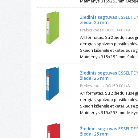
Matmenys 315x253mm. Dėžėje 
Žiedinis segtuvas ESSELTE 
žiedai 25 mm
Prekės kodas: DO150-00149
A4 formatas. Su 2 žiedų suse
dengtas spalvoto plastiko plėv
Skaidri kišenėlė etiketei. Sus
Matmenys 315x253 mm. Salotinė
Žiedinis segtuvas ESSELTE 
žiedai 25 mm
Prekės kodas: DO150-00148
A4 formatas. Su 2 žiedų suseg
dengtas spalvoto plastiko plėv
Skaidri kišenėlė etiketei. Sus
Matmenys 315x253 mm. Mėlynos
Žiedinis segtuvas ESSELTE 
žiedai 25 mm