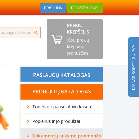
PRISIJUNK
REGISTRUOKIS
PREKIŲ
KREPŠELIS
Jūsų prekių
krepšelis
yra tuščias
PASLAUGŲ KATALOGAS
Tonerio kasečių pildymas
PRODUKTŲ KATALOGAS
Spausdintuvų remontas
Toneriai, spausdintuvų kasetės
Biuro technikos remontas
Popierius ir jo produktai
Kompiuterių remontas
Dokumentų laikymo priemonės