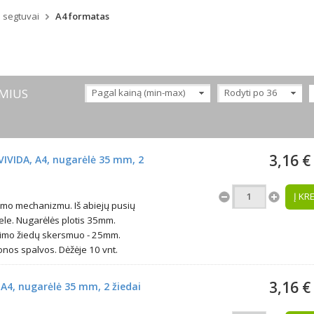
i segtuvai
A4 formatas
MIUS
Pagal kainą (min-max)
Rodyti po 36
3,16 €
VIVIDA, A4, nugarėlė 35 mm, 2
Į KR
imo mechanizmu. Iš abiejų pusių
ele. Nugarėlės plotis 35mm.
egimo žiedų skersmuo - 25mm.
os spalvos. Dėžėje 10 vnt.
3,16 €
 A4, nugarėlė 35 mm, 2 žiedai