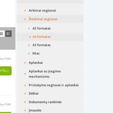
Arkiniai segtuvai
Žiediniai segtuvai
A5 formatas
A4 formatas
A3 formatas
Kitas
be PVM
Aplankai
EPŠELĮ
Aplankai su įsegimo
mechanizmu
Pristatymo segtuvai ir aplankai
Dėklai
Dokumentų rankinės
be PVM
Įmautės