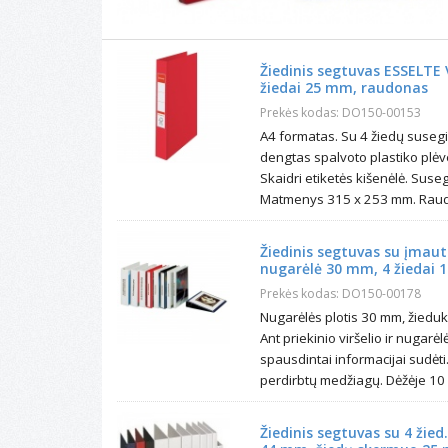
Žiedinis segtuvas ESSELTE 
žiedai 25 mm, raudonas
Prekės kodas: DO150-00153
A4 formatas. Su 4 žiedų suse
dengtas spalvoto plastiko plėv
Skaidri etiketės kišenėlė. Sus
Matmenys 315 x 253 mm. Raudo
Žiedinis segtuvas su įmaut
nugarėlė 30 mm, 4 žiedai 
Prekės kodas: DO150-00178
Nugarėlės plotis 30 mm, žiedu
Ant priekinio viršelio ir nugarė
spausdintai informacijai sudėt
perdirbtų medžiagų. Dėžėje 10 
Žiedinis segtuvas su 4 žied