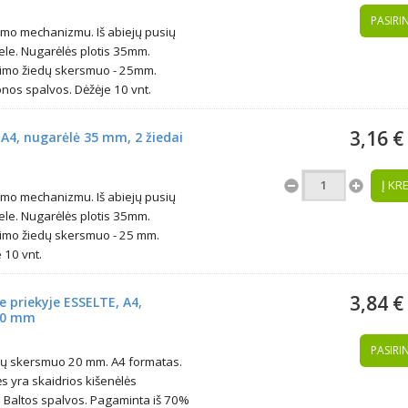
PASIRIN
imo mechanizmu. Iš abiejų pusių
ele. Nugarėlės plotis 35mm.
egimo žiedų skersmuo - 25mm.
s spalvos. Dėžėje 10 vnt.
3,16 €
 A4, nugarėlė 35 mm, 2 žiedai
Į KR
imo mechanizmu. Iš abiejų pusių
ele. Nugarėlės plotis 35mm.
egimo žiedų skersmuo - 25 mm.
10 vnt.
3,84 €
e priekyje ESSELTE, A4,
 20 mm
PASIRIN
kų skersmuo 20 mm. A4 formatas.
lės yra skaidrios kišenėlės
i. Baltos spalvos. Pagaminta iš 70%