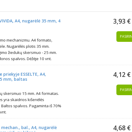
3,93 €
VIVIDA, A4, nugarėlė 35 mm, 4
PASIRIN
gimo mechanizmu. A4 formato,
ele. Nugarėlės plotis 35 mm.
egimo žiedukų skersmuo - 25 mm.
nos spalvos. Dėžėje 10 vnt.
4,12 €
e priekyje ESSELTE, A4,
15 mm, baltas
PASIRIN
kų skersmuo 15 mm. A4 formatas.
lės yra skaidrios kišenėlės
i. Baltos spalvos. Pagaminta iš 70%
vnt.
4,68 €
. mechan., bal., A4, nugarėlė