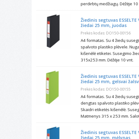
perdirbtų medžiagų. Dėžėje 10 
Žiedinis segtuvas ESSELTE 
žiedai 25 mm, juodas
Prekės kodas: DO150-00156
A4 formatas. Su 4 žiedų suse
spalvoto plastiko plėvele. Nuga
kišenėlė etiketei. Susegimo ž
315x253 mm. Dėžėje 10 vnt.
Žiedinis segtuvas ESSELTE 
žiedai 25 mm, gelsvai žals
Prekės kodas: DO150-00155
A4 formatas. Su 4 žiedų suse
dengtas spalvoto plastiko plėv
Skaidri etiketės kišenėlė. Sus
Matmenys 315 x 253 mm. Saloti
Žiedinis segtuvas ESSELTE 
žiedai 25 mm, mėlynas