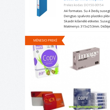
Prekės kodas: DO150-00154
A4 formatas. Su 4 žiedų suse
Dengtas spalvoto plastiko plėv
Skaidri kišenėlė etiketei. Sus
Matmenys 315x253mm. Dėžėje 
MĖNESIO PREKĖ