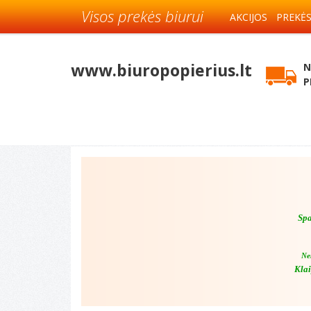
Visos prekės biurui
AKCIJOS
PREKĖ
www.biuropopierius.lt
N
P
Spa
Ne
Klai