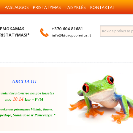
S
PASLAUGOS
PRISTATYMAS
TAISYKLĖS
KONTAKTAI
EMOKAMAS
+370 604 81681
RISTATYMAS!*
info@biuropopierius.lt
AKCIJA !!!
usdintuvų tonerio naujos kasetės
10,14
nuo
Eur + PVM
mokamas pristatymas Vilniuje, Kaune,
pėdoje, Šiauliuose ir Panevėžyje.*