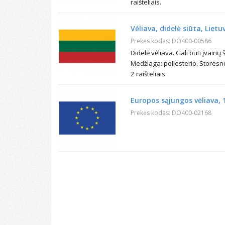
raišteliais.
Vėliava, didelė siūta, Lietu
Prekės kodas: DO400-00586
Didelė vėliava. Gali būti įvair
Medžiaga: poliesterio. Storesn
2 raišteliais.
Europos sąjungos vėliava, 
Prekės kodas: DO400-02168