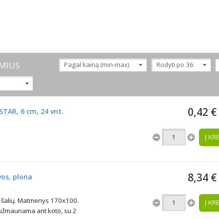
MIUS
Pagal kainą (min-max)
Rodyti po 36
0,42 €
TAR, 6 cm, 24 vnt.
Į KR
8,34 €
vos, plona
EU šalių. Matmenys 170x100.
Į KR
 užmaunama ant koto, su 2