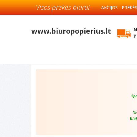
Visos prekės biurui
AKCIJOS
PREKĖ
www.biuropopierius.lt
N
P
Spa
Ne
Klai