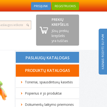
PRISIJUNK
REGISTRUOKIS
PREKIŲ
KREPŠELIS
Jūsų prekių
krepšelis
yra tuščias
PASLAUGŲ KATALOGAS
Tonerio kasečių pildymas
PRODUKTŲ KATALOGAS
Spausdintuvų remontas
Toneriai, spausdintuvų kasetės
Biuro technikos remontas
Popierius ir jo produktai
Kompiuterių remontas
Dokumentų laikymo priemonės