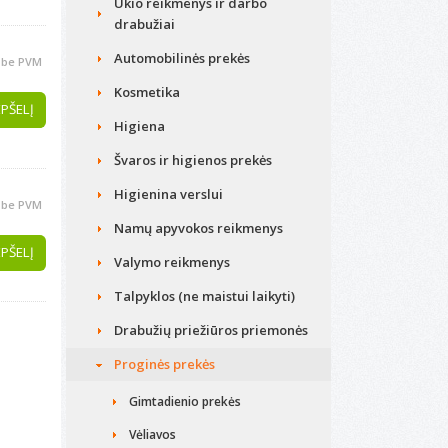
Ūkio reikmenys ir darbo
drabužiai
Automobilinės prekės
be PVM
Kosmetika
EPŠELĮ
Higiena
Švaros ir higienos prekės
Higienina verslui
be PVM
Namų apyvokos reikmenys
EPŠELĮ
Valymo reikmenys
Talpyklos (ne maistui laikyti)
Drabužių priežiūros priemonės
Proginės prekės
Gimtadienio prekės
Vėliavos