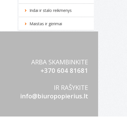
Indai ir stalo reikmenys
Maistas ir gėrimai
ARBA SKAMBINKITE
+370 604 81681
IR RAŠYKITE
info@biuropopierius.lt