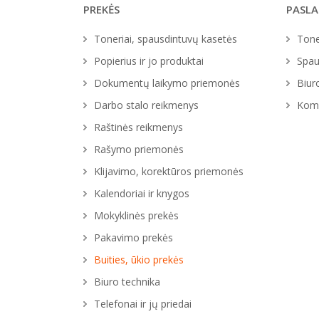
PREKĖS
PASL
Toneriai, spausdintuvų kasetės
Tone
Popierius ir jo produktai
Spau
Dokumentų laikymo priemonės
Biur
Darbo stalo reikmenys
Komp
Raštinės reikmenys
Rašymo priemonės
Klijavimo, korektūros priemonės
Kalendoriai ir knygos
Mokyklinės prekės
Pakavimo prekės
Buities, ūkio prekės
Biuro technika
Telefonai ir jų priedai