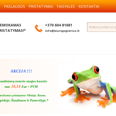
S
PASLAUGOS
PRISTATYMAS
TAISYKLĖS
KONTAKTAI
EMOKAMAS
+370 604 81681
RISTATYMAS!*
info@biuropopierius.lt
AKCIJA !!!
usdintuvų tonerio naujos kasetės
10,14
nuo
Eur + PVM
mokamas pristatymas Vilniuje, Kaune,
pėdoje, Šiauliuose ir Panevėžyje.*