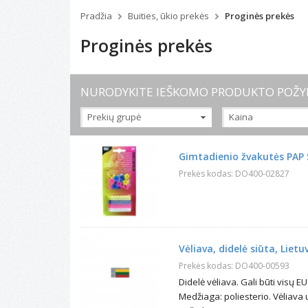
Pradžia
Buities, ūkio prekės
Proginės prekės
Proginės prekės
NURODYKITE IEŠKOMO PRODUKTO POŽY
Prekių grupė
Kaina
Gimtadienio prekės
Gimtadienio žvakutės PAP S
Vėliavos
Prekės kodas: DO400-02827
Vėliava, didelė siūta, Lietu
Prekės kodas: DO400-00593
Didelė vėliava. Gali būti visų 
Medžiaga: poliesterio. Vėliava