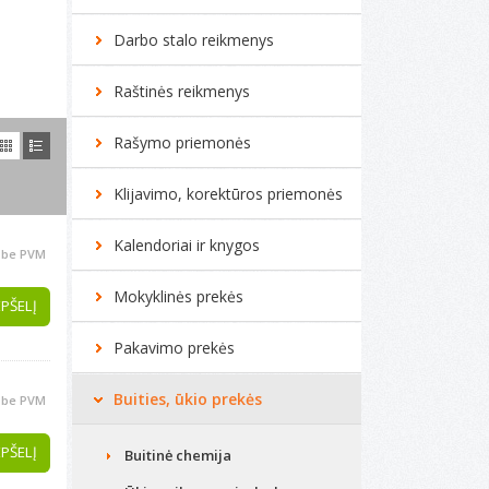
Darbo stalo reikmenys
Raštinės reikmenys
Rašymo priemonės
Klijavimo, korektūros priemonės
Kalendoriai ir knygos
be PVM
Mokyklinės prekės
EPŠELĮ
Pakavimo prekės
Buities, ūkio prekės
be PVM
EPŠELĮ
Buitinė chemija