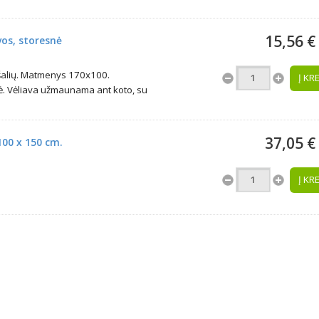
15,56 €
vos, storesnė
ių šalių. Matmenys 170x100.
Į KR
ė. Vėliava užmaunama ant koto, su
37,05 €
100 x 150 cm.
Į KR