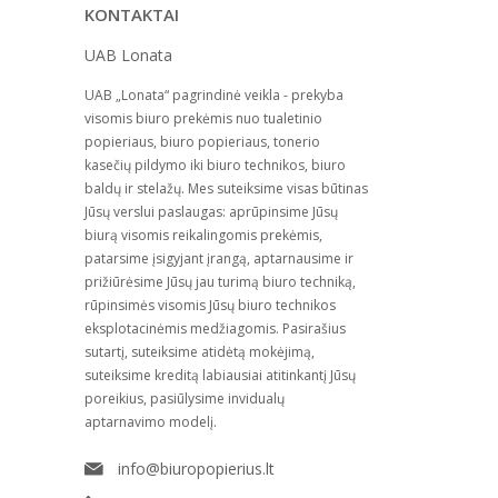
KONTAKTAI
UAB Lonata
UAB „Lonata“ pagrindinė veikla - prekyba
visomis biuro prekėmis nuo tualetinio
popieriaus, biuro popieriaus, tonerio
kasečių pildymo iki biuro technikos, biuro
baldų ir stelažų. Mes suteiksime visas būtinas
Jūsų verslui paslaugas: aprūpinsime Jūsų
biurą visomis reikalingomis prekėmis,
patarsime įsigyjant įrangą, aptarnausime ir
prižiūrėsime Jūsų jau turimą biuro techniką,
rūpinsimės visomis Jūsų biuro technikos
eksplotacinėmis medžiagomis. Pasirašius
sutartį, suteiksime atidėtą mokėjimą,
suteiksime kreditą labiausiai atitinkantį Jūsų
poreikius, pasiūlysime invidualų
aptarnavimo modelį.
info@biuropopierius.lt