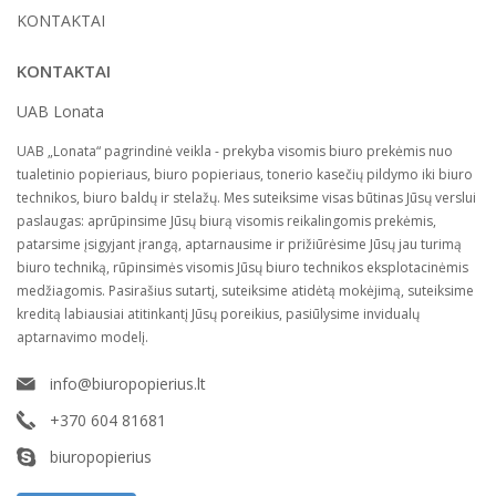
KONTAKTAI
KONTAKTAI
UAB Lonata
UAB „Lonata“ pagrindinė veikla - prekyba visomis biuro prekėmis nuo
tualetinio popieriaus, biuro popieriaus, tonerio kasečių pildymo iki biuro
technikos, biuro baldų ir stelažų. Mes suteiksime visas būtinas Jūsų verslui
paslaugas: aprūpinsime Jūsų biurą visomis reikalingomis prekėmis,
patarsime įsigyjant įrangą, aptarnausime ir prižiūrėsime Jūsų jau turimą
biuro techniką, rūpinsimės visomis Jūsų biuro technikos eksplotacinėmis
medžiagomis. Pasirašius sutartį, suteiksime atidėtą mokėjimą, suteiksime
kreditą labiausiai atitinkantį Jūsų poreikius, pasiūlysime invidualų
aptarnavimo modelį.
info@biuropopierius.lt
+370 604 81681
biuropopierius