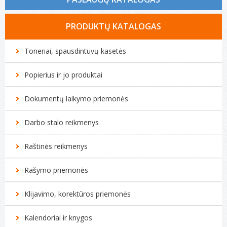
Tonerio kasečių pildymas
PRODUKTŲ KATALOGAS
Spausdintuvų remontas
Toneriai, spausdintuvų kasetės
Biuro technikos remontas
Popierius ir jo produktai
Kompiuterių remontas
Dokumentų laikymo priemonės
Darbo stalo reikmenys
Raštinės reikmenys
Rašymo priemonės
Klijavimo, korektūros priemonės
Kalendoriai ir knygos