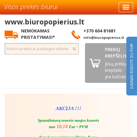
Visos prekės biurui
www.biuropopierius.lt
NEMOKAMAS
+370 604 81681
PRISTATYMAS!*
info@biuropopierius.lt
PREKIŲ
KREPŠELIS
Jūsų prekių
krepšelis
yra tuščias
AKCIJA !!!
Spausdintuvų tonerio naujos kasetės
10,14
nuo
Eur + PVM