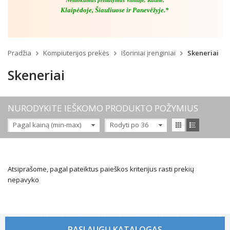
Nemokamas pristatymas Vilniuje, Kaune,
Klaipėdoje, Šiauliuose ir Panevėžyje.*
Pradžia
Kompiuterijos prekės
Išoriniai įrenginiai
Skeneriai
Skeneriai
NURODYKITE IEŠKOMO PRODUKTO POŽYMIUS
Pagal kainą (min-max)
Rodyti po 36
Atsiprašome, pagal pateiktus paieškos kriterijus rasti prekių
nepavyko
PASLAUGŲ KATALOGAS