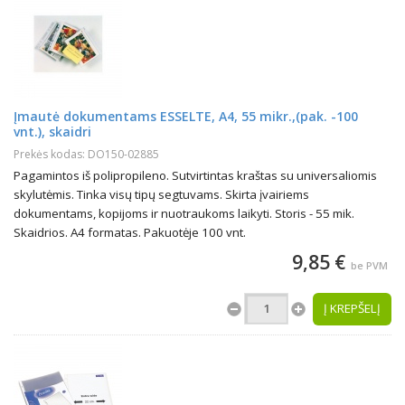
Įmautė dokumentams ESSELTE, A4, 55 mikr.,(pak. -100
vnt.), skaidri
Prekės kodas: DO150-02885
Pagamintos iš polipropileno. Sutvirtintas kraštas su universaliomis
skylutėmis. Tinka visų tipų segtuvams. Skirta įvairiems
dokumentams, kopijoms ir nuotraukoms laikyti. Storis - 55 mik.
Skaidrios. A4 formatas. Pakuotėje 100 vnt.
9,85 €
be PVM
Į KREPŠELĮ