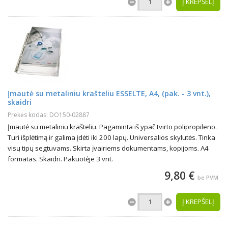
Į KREPŠELĮ
Įmautė su metaliniu krašteliu ESSELTE, A4, (pak. - 3 vnt.),
skaidri
Prekės kodas: DO150-02887
Įmautė su metaliniu krašteliu. Pagaminta iš ypač tvirto polipropileno.
Turi išplėtimą ir galima įdėti iki 200 lapų. Universalios skylutės. Tinka
visų tipų segtuvams. Skirta įvairiems dokumentams, kopijoms. A4
formatas. Skaidri. Pakuotėje 3 vnt.
9,80 €
be PVM
Į KREPŠELĮ