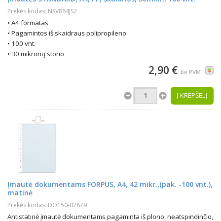
Prekės kodas: NSV864JS2
• A4 formatas
• Pagamintos iš skaidraus polipropileno
• 100 vnt.
• 30 mikronų storio
2,90 €
be PVM
Į KREPŠELĮ
Įmautė dokumentams FORPUS, A4, 42 mikr.,(pak. -100 vnt.),
matinė
Prekės kodas: DO150-02879
Antistatinė įmautė dokumentams pagaminta iš plono, neatspindinčio,