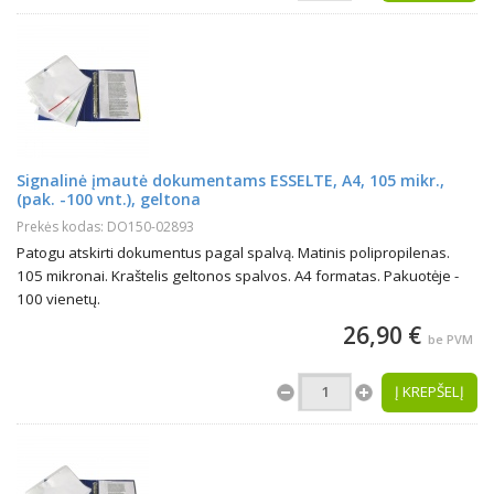
Signalinė įmautė dokumentams ESSELTE, A4, 105 mikr.,
(pak. -100 vnt.), geltona
Prekės kodas: DO150-02893
Patogu atskirti dokumentus pagal spalvą. Matinis polipropilenas.
105 mikronai. Kraštelis geltonos spalvos. A4 formatas. Pakuotėje -
100 vienetų.
26,90 €
be PVM
Į KREPŠELĮ