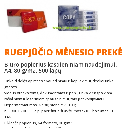
RUGPJŪČIO MĖNESIO PREKĖ
Biuro popierius kasdieniniam naudojimui,
A4, 80 g/m2, 500 lapų
Tinka didelės apimties spausdinimui ir kopijavimui,idealiai tinka
įmonės
vidaus ataskaitoms, dokumentams ir pan., Tinka vienspalviam
rašaliniam ir lazeriniam spausdinimui, taip pat kopijavimui.
Nepermatomumas % : 90; storis mk : 103;
ISO9001:2000 : Taip; paviršiaus šiurkštumas : 200; baltumas CIE :
146
B klasės popierius, A4 formato, 80g/m2