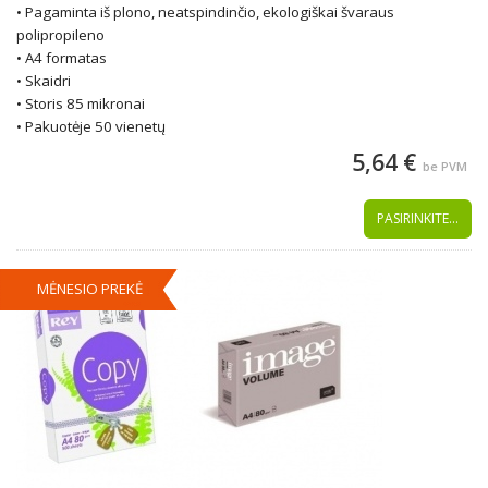
• Pagaminta iš plono, neatspindinčio, ekologiškai švaraus
polipropileno
• A4 formatas
• Skaidri
• Storis 85 mikronai
• Pakuotėje 50 vienetų
5,64 €
be PVM
PASIRINKITE...
MĖNESIO PREKĖ