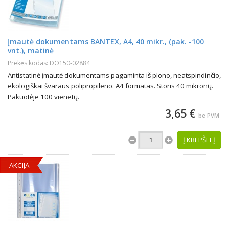
Įmautė dokumentams BANTEX, A4, 40 mikr., (pak. -100
vnt.), matinė
Prekės kodas: DO150-02884
Antistatinė įmautė dokumentams pagaminta iš plono, neatspindinčio,
ekologiškai švaraus polipropileno. A4 formatas. Storis 40 mikronų.
Pakuotėje 100 vienetų.
3,65 €
be PVM
Į KREPŠELĮ
AKCIJA