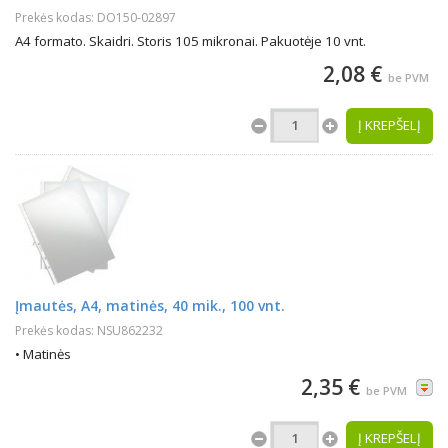
Prekės kodas: DO150-02897
A4 formato. Skaidri. Storis 105 mikronai. Pakuotėje 10 vnt.
2,08 €
be PVM
Į KREPŠELĮ
Įmautės, A4, matinės, 40 mik., 100 vnt.
Prekės kodas: NSU862232
• Matinės
2,35 €
be PVM
Į KREPŠELĮ