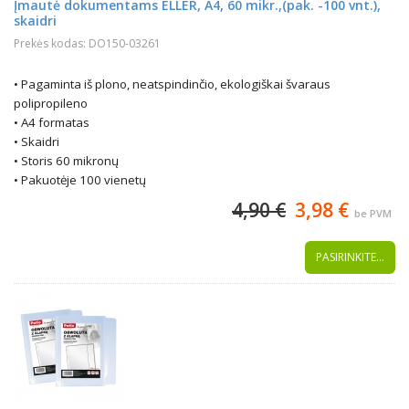
Įmautė dokumentams ELLER, A4, 60 mikr.,(pak. -100 vnt.),
skaidri
Prekės kodas: DO150-03261
• Pagaminta iš plono, neatspindinčio, ekologiškai švaraus
polipropileno
• A4 formatas
• Skaidri
• Storis 60 mikronų
• Pakuotėje 100 vienetų
4,90 €
3,98 €
be PVM
PASIRINKITE...