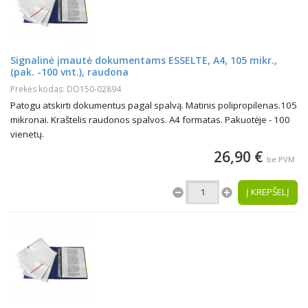
Signalinė įmautė dokumentams ESSELTE, A4, 105 mikr.,
(pak. -100 vnt.), raudona
Prekės kodas: DO150-02894
Patogu atskirti dokumentus pagal spalvą. Matinis polipropilenas.105
mikronai. Kraštelis raudonos spalvos. A4 formatas. Pakuotėje - 100
vienetų.
26,90 €
be PVM
Į KREPŠELĮ