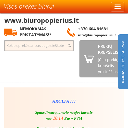
Visos prekės biurui
www.biuropopierius.lt
NEMOKAMAS
+370 604 81681
PRISTATYMAS!*
info@biuropopierius.lt
PREKIŲ
KREPŠELIS
Jūsų prekių
krepšelis
yra tuščias
AKCIJA !!!
Spausdintuvų tonerio naujos kasetės
10,14
nuo
Eur + PVM