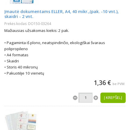
Įmautė dokumentams ELLER, A4, 40 mikr.,(pak. -10 vnt.),
skaidri - 2 vnt.
Prekės kodas: DO150-03264
Mažiausias užsakomas kiekis: 2 pak.
• Pagaminta iš plono, neatspindinčio, ekologiškai švaraus
polipropileno
• A4 formatas
• Skaidri
• Storis 40 mikronų
• Pakuotėje 10 vienetų
1,36 €
be PVM
Į KREPŠELĮ