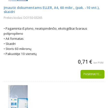
Įmautė dokumentams ELLER, A4, 60 mikr., (pak. -10 vnt.),
skaidri
Prekės kodas: DO150-03265
• Pagaminta iš plono, neatspindinčio, ekologiškai švaraus
polipropileno
• A4 formatas
• Skaidri
• Storis 60 mikronų
• Pakuotėje 10 vienetų
0,71 €
be PVM
PASIRINKITE...