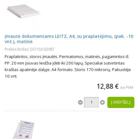
Įmautė dokumentams LEITZ, A4, su praplatėjimu, (pak. -10
vnt.), matinė
Prekės kodas: DO150-02987
Praplatintos, storos įmautės. Permatomos, matinės, pagamintos iš
PP. 20 mm įsiuvas leidžia įdėti iki 200 lapų. Specialiai sutvirtintas
kraštas apatinėje dalyje. A4 formato. Storis 170 mikronų. Pakuotėje
10 vnt.
12,88 €
be PVM
Į KREPŠELĮ