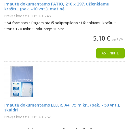
Įmautė dokumentams PATIO, 210 x 297, užlenkiamu
kraštu, (pak. -10 vnt.), matinė
Prekės kodas: DO150-03248
• A4 formatas • Pagaminta iš polipropileno • Užlenkiamu kraštu •
Storis 120 mikr. • Pakuotėje 10 vnt.
5,10 €
be PVM
PASIRINKITE...
Įmautė dokumentams ELLER, A4, 75 mikr., (pak. - 50 vnt.),
skaidri
Prekės kodas: DO150-03262