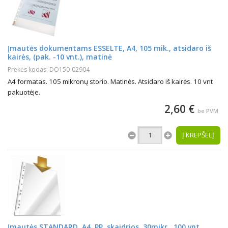
Įmautės dokumentams ESSELTE, A4, 105 mik., atsidaro iš
kairės, (pak. -10 vnt.), matinė
Prekės kodas: DO150-02904
A4 formatas. 105 mikronų storio. Matinės. Atsidaro iš kairės. 10 vnt
pakuotėje.
2,60 €
be PVM
Į KREPŠELĮ
Įmautės STANDARD, A4, PP, skaidrios, 30mikr., 100 vnt.