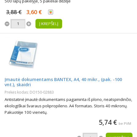
500 lapų pakelyje, 5 pakeliai dėžėje
3,88 €
3,60 €
Į KREPŠELĮ
Įmautė dokumentams BANTEX, A4, 40 mikr., (pak. -100
vnt.), skaidri
Prekės kodas: DO150-02883
Antistatinė įmautė dokumentams pagaminta iš plono, neatspindinčio,
ekologiškai švaraus polipropileno. A4 formatas. Storis 40 mikronų.
Pakuotėje 100 vienetų.
5,74 €
be PVM