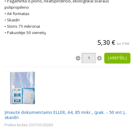
• Pagaminta iš plono, neatspindinčio, ekologiškai švaraus
polipropileno
• A4 formatas
• Skaidri
• Storis 75 mikronai
• Pakuotėje 50 vienetų
5,30 €
be PVM
Į KREPŠELĮ
Įmautė dokumentams ELLER, A4, 85 mikr., (pak. - 50 vnt.),
skaidri
Prekės kodas: DO150-03263