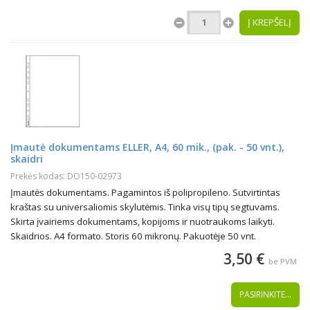
Į KREPŠELĮ
Įmautė dokumentams ELLER, A4, 60 mik., (pak. - 50 vnt.),
skaidri
Prekės kodas: DO150-02973
Įmautės dokumentams. Pagamintos iš polipropileno. Sutvirtintas
kraštas su universaliomis skylutėmis. Tinka visų tipų segtuvams.
Skirta įvairiems dokumentams, kopijoms ir nuotraukoms laikyti.
Skaidrios. A4 formato. Storis 60 mikronų. Pakuotėje 50 vnt.
3,50 €
be PVM
PASIRINKITE...