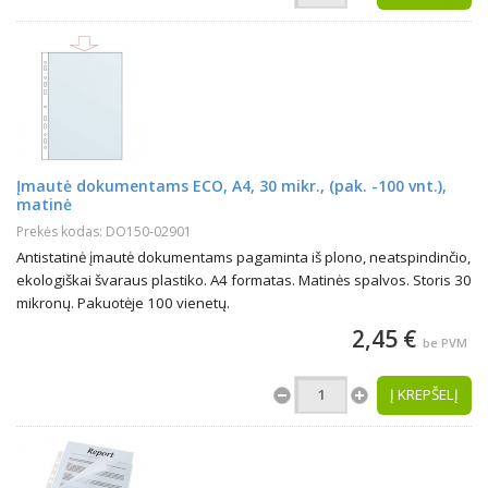
Įmautė dokumentams ECO, A4, 30 mikr., (pak. -100 vnt.),
matinė
Prekės kodas: DO150-02901
Antistatinė įmautė dokumentams pagaminta iš plono, neatspindinčio,
ekologiškai švaraus plastiko. A4 formatas. Matinės spalvos. Storis 30
mikronų. Pakuotėje 100 vienetų.
2,45 €
be PVM
Į KREPŠELĮ