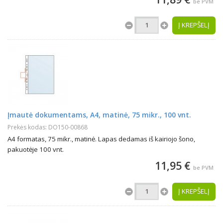
be PVM
Į KREPŠELĮ
Įmautė dokumentams, A4, matinė, 75 mikr., 100 vnt.
Prekės kodas: DO150-00868
A4 formatas, 75 mikr., matinė. Lapas dedamas iš kairiojo šono,
pakuotėje 100 vnt.
11,95 €
be PVM
Į KREPŠELĮ