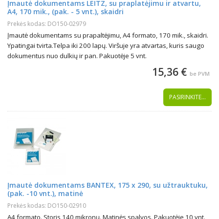
Įmautė dokumentams LEITZ, su praplatėjimu ir atvartu,
A4, 170 mik., (pak. - 5 vnt.), skaidri
Prekės kodas: DO150-02979
Įmautė dokumentams su prapaltėjimu, A4 formato, 170 mik., skaidri.
Ypatingai tvirta.Telpa iki 200 lapų. Viršuje yra atvartas, kuris saugo
dokumentus nuo dulkių ir pan. Pakuotėje 5 vnt.
15,36 €
be PVM
PASIRINKITE...
Įmautė dokumentams BANTEX, 175 x 290, su užtrauktuku,
(pak. -10 vnt.), matinė
Prekės kodas: DO150-02910
A4 formato. Storis 140 mikronų. Matinės spalvos. Pakuotėje 10 vnt.