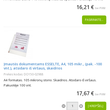
16,21 €
be PVM
PASIRINKITE...
Įmautės dokumentams ESSELTE, A4, 105 mikr., (pak. -100
vnt.), atsidaro iš viršaus, skaidrios
Prekės kodas: DO150-02988
A4 formatas. 105 mikronų storio. Skaidrios. Atsidaro iš viršaus.
Pakuotėje 100 vnt.
17,67 €
be PVM
Į KREPŠELĮ