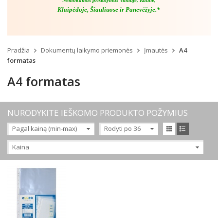
Nemokamas pristatymas Vilniuje, Kaune,
Klaipėdoje, Šiauliuose ir Panevėžyje.*
Pradžia
Dokumentų laikymo priemonės
Įmautės
A4
formatas
A4 formatas
NURODYKITE IEŠKOMO PRODUKTO POŽYMIUS
Pagal kainą (min-max)
Rodyti po 36
Kaina