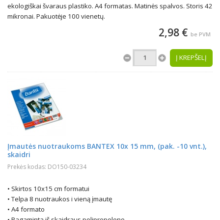
ekologiškai švaraus plastiko. A4 formatas. Matinės spalvos. Storis 42
mikronai. Pakuotėje 100 vienetų.
2,98 €
be PVM
Į KREPŠELĮ
Įmautės nuotraukoms BANTEX 10x 15 mm, (pak. -10 vnt.),
skaidri
Prekės kodas: DO150-03234
• Skirtos 10x15 cm formatui
• Telpa 8 nuotraukos i vieną įmautę
• A4 formato
• Pagaminta iš skaidraus polipropeleno