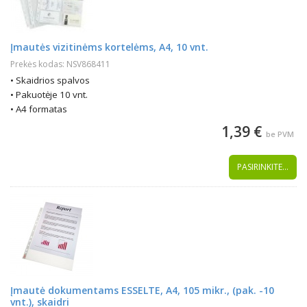
Įmautės vizitinėms kortelėms, A4, 10 vnt.
Prekės kodas: NSV868411
• Skaidrios spalvos
• Pakuotėje 10 vnt.
• A4 formatas
1,39 €
be PVM
PASIRINKITE...
Įmautė dokumentams ESSELTE, A4, 105 mikr., (pak. -10
vnt.), skaidri