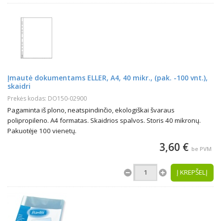
Įmautė dokumentams ELLER, A4, 40 mikr., (pak. -100 vnt.),
skaidri
Prekės kodas: DO150-02900
Pagaminta iš plono, neatspindinčio, ekologiškai švaraus
polipropileno. A4 formatas. Skaidrios spalvos. Storis 40 mikronų.
Pakuotėje 100 vienetų.
3,60 €
be PVM
Į KREPŠELĮ