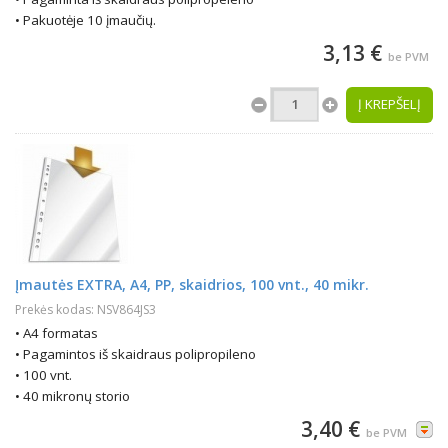
• Pakuotėje 10 įmaučių.
3,13 €
be PVM
Į KREPŠELĮ
Įmautės EXTRA, A4, PP, skaidrios, 100 vnt., 40 mikr.
Prekės kodas: NSV864JS3
• A4 formatas
• Pagamintos iš skaidraus polipropileno
• 100 vnt.
• 40 mikronų storio
3,40 €
be PVM