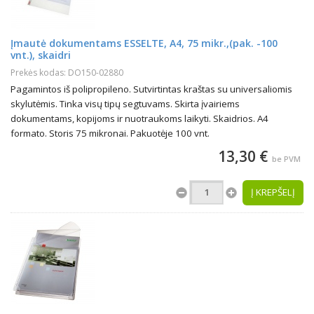
Įmautė dokumentams ESSELTE, A4, 75 mikr.,(pak. -100
vnt.), skaidri
Prekės kodas: DO150-02880
Pagamintos iš polipropileno. Sutvirtintas kraštas su universaliomis
skylutėmis. Tinka visų tipų segtuvams. Skirta įvairiems
dokumentams, kopijoms ir nuotraukoms laikyti. Skaidrios. A4
formato. Storis 75 mikronai. Pakuotėje 100 vnt.
13,30 €
be PVM
Į KREPŠELĮ