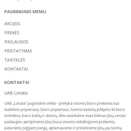
PAGRINDINIS MENIU
AKCIJOS
PREKĖS
PASLAUGOS
PRISTATYMAS
TAISYKLĖS
KONTAKTAI
KONTAKTAI
UAB Lonata
UAB „Lonata“ pagrindinė veikla - prekyba visomis biuro prekėmis nuo
tualetinio popieriaus, biuro popieriaus, tonerio kasečių pildymo iki biuro
technikos, biuro baldų ir stelažų. Mes suteiksime visas būtinas Jūsų verslui
paslaugas: aprūpinsime Jūsų biurą visomis reikalingomis prekėmis,
patarsime įsigyjant įrangą, aptarnausime ir prižiūrėsime Jūsų jau turimą