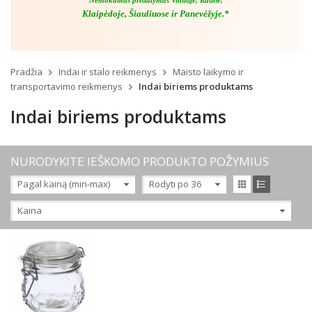
Nemokamas pristatymas Vilniuje, Kaune,
Klaipėdoje, Šiauliuose ir Panevėžyje.*
Pradžia
Indai ir stalo reikmenys
Maisto laikymo ir
transportavimo reikmenys
Indai biriems produktams
Indai biriems produktams
NURODYKITE IEŠKOMO PRODUKTO POŽYMIUS
Pagal kainą (min-max)
Rodyti po 36
Kaina