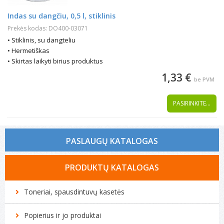
Indas su dangčiu, 0,5 l, stiklinis
Prekės kodas: DO400-03071
• Stiklinis, su dangteliu
• Hermetiškas
• Skirtas laikyti birius produktus
1,33 €
be PVM
PASIRINKITE...
PASLAUGŲ KATALOGAS
Tonerio kasečių pildymas
PRODUKTŲ KATALOGAS
Spausdintuvų remontas
Toneriai, spausdintuvų kasetės
Biuro technikos remontas
Popierius ir jo produktai