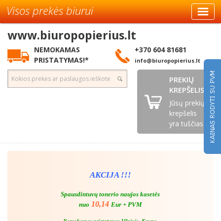
Visos prekės biurui
www.biuropopierius.lt
NEMOKAMAS
+370 604 81681
PRISTATYMAS!*
info@biuropopierius.lt
PREKIŲ
KREPŠELIS
Jūsų prekių
krepšelis
yra tuščias
AKCIJA !!!
Spausdintuvų tonerio naujos kasetės
10,14
nuo
Eur + PVM