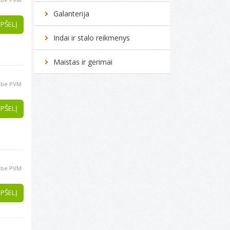
Galanterija
EPŠELĮ
Indai ir stalo reikmenys
Maistas ir gėrimai
be PVM
EPŠELĮ
be PVM
EPŠELĮ