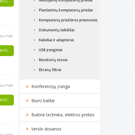
Nešiojamų kompiuterių priedai
KITE...
Planšetinių kompiuterių priedai
Kompiuterių priežiūros priemonės
Dokumentų laikikliai
be PVM
Kabeliai ir adapteriai
USB įrenginiai
KITE...
Monitorių stovai
Ekranų filtrai
be PVM
Konferencijų įranga
KITE...
Biuro baldai
Buitinė technika, elektros prekės
Verslo dovanos
be PVM