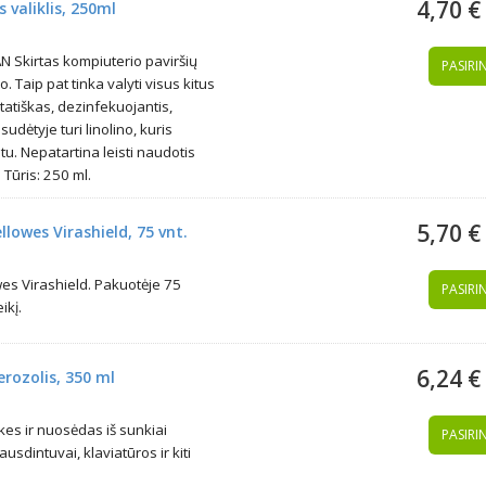
4,70 €
 valiklis, 250ml
 Skirtas kompiuterio paviršių
PASIRIN
o. Taip pat tinka valyti visus kitus
tatiškas, dezinfekuojantis,
dėtyje turi linolino, kuris
. Nepatartina leisti naudotis
Tūris: 250 ml.
5,70 €
llowes Virashield, 75 vnt.
wes Virashield. Pakuotėje 75
PASIRIN
ikį.
6,24 €
erozolis, 350 ml
ulkes ir nuosėdas iš sunkiai
PASIRIN
usdintuvai, klaviatūros ir kiti