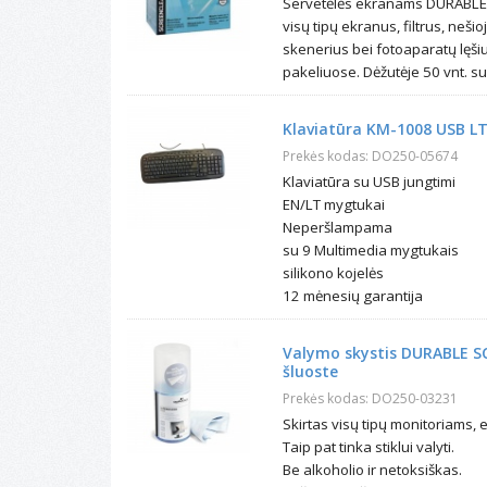
Servetėlės ekranams DURABLE 
visų tipų ekranus, filtrus, neš
skenerius bei fotoaparatų lęši
pakeliuose. Dėžutėje 50 vnt. s
Klaviatūra KM-1008 USB LT
Prekės kodas: DO250-05674
Klaviatūra su USB jungtimi
EN/LT mygtukai
Neperšlampama
su 9 Multimedia mygtukais
silikono kojelės
12 mėnesių garantija
Valymo skystis DURABLE S
šluoste
Prekės kodas: DO250-03231
Skirtas visų tipų monitoriams, e
Taip pat tinka stiklui valyti.
Be alkoholio ir netoksiškas.