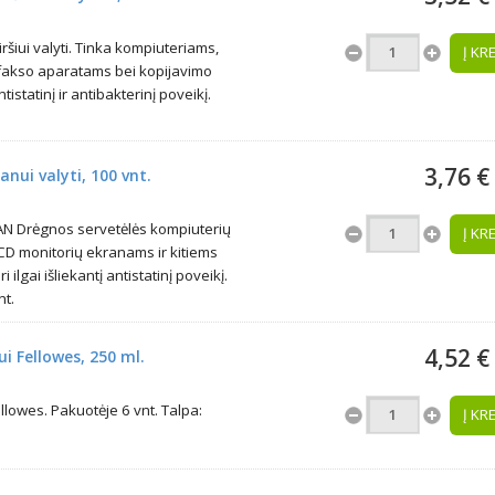
ršiui valyti. Tinka kompiuteriams,
Į KR
fakso aparatams bei kopijavimo
tistatinį ir antibakterinį poveikį.
3,76 €
nui valyti, 100 vnt.
N Drėgnos servetėlės kompiuterių
Į KR
LCD monitorių ekranams ir kitiems
i ilgai išliekantį antistatinį poveikį.
nt.
4,52 €
i Fellowes, 250 ml.
llowes. Pakuotėje 6 vnt. Talpa:
Į KR