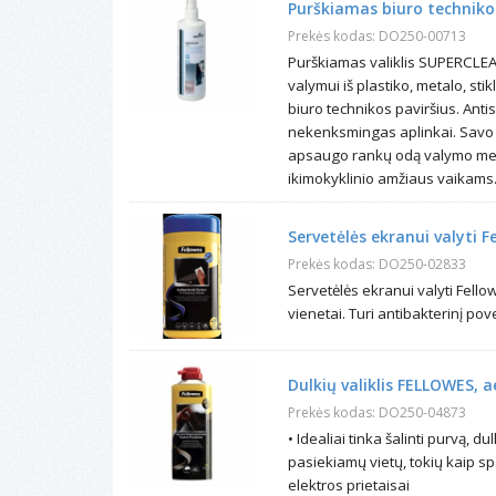
Purškiamas biuro technikos
Prekės kodas: DO250-00713
Purškiamas valiklis SUPERCLEAN
valymui iš plastiko, metalo, stikl
biuro technikos paviršius. Antis
nekenksmingas aplinkai. Savo su
apsaugo rankų odą valymo metu
ikimokyklinio amžiaus vaikams. 
Servetėlės ekranui valyti Fe
Prekės kodas: DO250-02833
Servetėlės ekranui valyti Fello
vienetai. Turi antibakterinį pove
Dulkių valiklis FELLOWES, a
Prekės kodas: DO250-04873
• Idealiai tinka šalinti purvą, d
pasiekiamų vietų, tokių kaip spa
elektros prietaisai