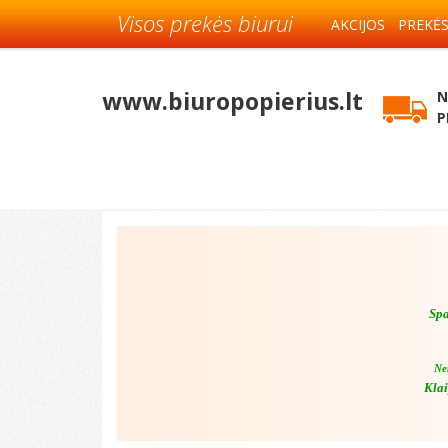
Visos prekės biurui
AKCIJOS
PREKĖ
www.biuropopierius.lt
N
P
Spa
Ne
Klai