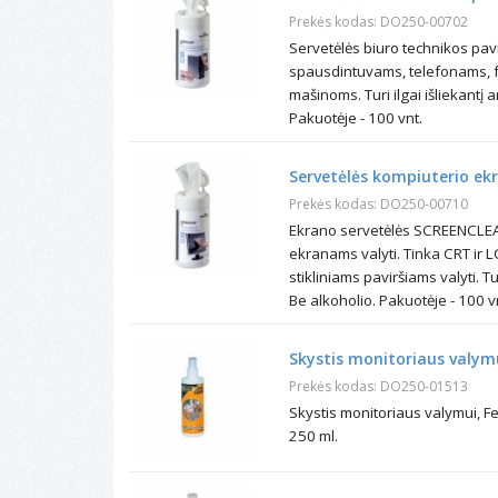
Prekės kodas: DO250-00702
Servetėlės biuro technikos pavi
spausdintuvams, telefonams, 
mašinoms. Turi ilgai išliekantį an
Pakuotėje - 100 vnt.
Servetėlės kompiuterio ekra
Prekės kodas: DO250-00710
Ekrano servetėlės SCREENCLEA
ekranams valyti. Tinka CRT ir 
stikliniams paviršiams valyti. Tur
Be alkoholio. Pakuotėje - 100 v
Skystis monitoriaus valymu
Prekės kodas: DO250-01513
Skystis monitoriaus valymui, Fe
250 ml.