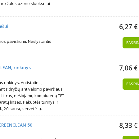
daro žalos ozono sluoksniui
6,27 €
ešui
nos paviršiumi. Neslystantis
PASIRIN
7,06 €
LEAN, rinkinys
rinkinys. Antistatinis,
PASIRIN
ntis dryžių ant valomo paviršiaus.
, filtrus, nešiojamų kompiuterių TFT
ratų linzes. Pakuotės turinys: 1
, 20 sausų servetėlių.
8,33 €
 SCREENCLEAN 50