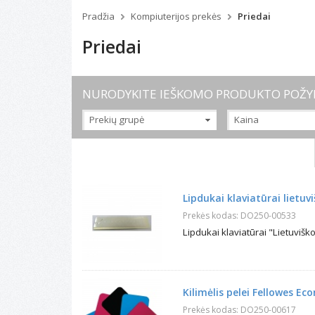
Pradžia
Kompiuterijos prekės
Priedai
Priedai
NURODYKITE IEŠKOMO PRODUKTO POŽY
Prekių grupė
Kaina
Klaviatūros
Pelės
Pelių padai
Lipdukai klaviatūrai lietuv
Nešiojamų kompiuterių priedai
Prekės kodas: DO250-00533
Planšetinių kompiuterių priedai
Lipdukai klaviatūrai "Lietuviško
Kompiuterių priežiūros
priemonės
Dokumentų laikikliai
Kabeliai ir adapteriai
Kilimėlis pelei Fellowes E
USB įrenginiai
Prekės kodas: DO250-00617