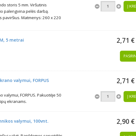
do storis 5 mm. Viršutinis
Į KR
nio palengvina pelės darbą.
s paviršius. Matmenys: 260 x 220
2,71 €
M, 5 metrai
PASIRIN
2,71 €
 ekrano valymui, FORPUS
ano valymui, FORPUS. Pakuotėje 50
Į KR
tipų ekranams.
2,90 €
hnikos valymui, 100vnt.
ršiui valyti. Papildomos servetėlės