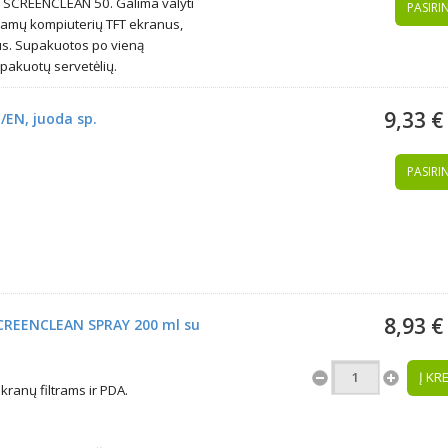
SCREENCLEAN 50. Galima valyti
PASIRIN
iojamų kompiuterių TFT ekranus,
us. Supakuotos po vieną
upakuotų servetėlių.
9,33 €
/EN, juoda sp.
PASIRIN
8,93 €
CREENCLEAN SPRAY 200 ml su
Į KR
kranų filtrams ir PDA.