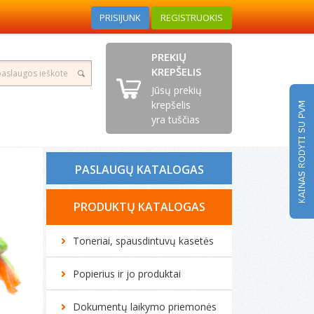
PRISIJUNK
REGISTRUOKIS
PREKIŲ
KREPŠELIS
Jūsų prekių
krepšelis
yra tuščias
PASLAUGŲ KATALOGAS
Tonerio kasečių pildymas
PRODUKTŲ KATALOGAS
Spausdintuvų remontas
Toneriai, spausdintuvų kasetės
Biuro technikos remontas
Popierius ir jo produktai
Kompiuterių remontas
Dokumentų laikymo priemonės