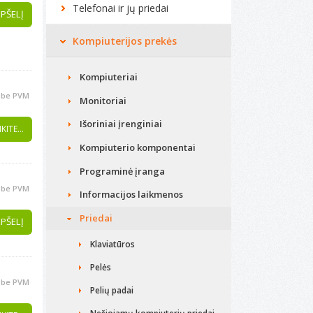
Telefonai ir jų priedai
EPŠELĮ
Kompiuterijos prekės
Kompiuteriai
be PVM
Monitoriai
Išoriniai įrenginiai
KITE...
Kompiuterio komponentai
Programinė įranga
be PVM
Informacijos laikmenos
Priedai
EPŠELĮ
Klaviatūros
Pelės
be PVM
Pelių padai