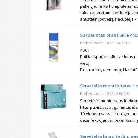
pakelyje. Tinka kompiuteriams
fakso aparatams bei kopijavimo 
antistatinį poveikį. Pakuotėje -
Suspaustas oras ESPERANZ
Prekės kodas: DO250-03612
400 ml
Puikiai išpučia dulkes ir kitus
vietų
Elektroninių elementų, klaviatū
Servetėlės monitoriaus ir 
Prekės kodas: DO250-00707
Servetėlės monitoriaus ir ekrano
kitus paviršius, pagamintus iš st
10 vienetų sausų ir drėgnų antis
dezinfekuojantis, nekenksming
Servetėlės biuro techn. pav