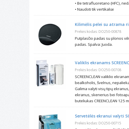
• Be tetrafluoretano (HFC), ne
• Naudoti tik vertikaliai
Kilimėlis pelei su atrama ri
Prekės kodas: DO250-00878
Putplasčio padas su plonos vil
padas. Spalva: Juoda.
Valiklis ekranams SCREENC
Prekės kodas: DO250-00708
SCREENCLEAN valiklio ekranams 
bealkoholis, švelnus, nepalieka
Galima valyti visų tipų ekranus
ekranus, skenerius bei fotoapa
buteliukas CREENCLEAN 125 ml.
Servetėlės ekranui valyti
Prekės kodas: DO250-00715