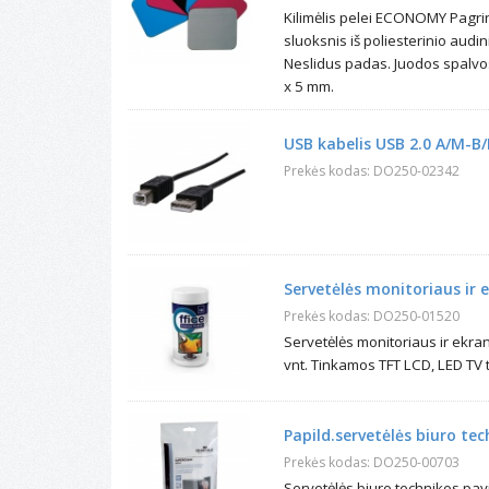
Monitorių stovai
Kilimėlis pelei ECONOMY Pagrin
Ekranų filtrai
sluoksnis iš poliesterinio audi
Neslidus padas. Juodos spalvo
x 5 mm.
USB kabelis USB 2.0 A/M-B/
Prekės kodas: DO250-02342
Servetėlės monitoriaus ir
Prekės kodas: DO250-01520
Servetėlės monitoriaus ir ekr
vnt. Tinkamos TFT LCD, LED TV 
Papild.servetėlės biuro tec
Prekės kodas: DO250-00703
Servetėlės biuro technikos pavi