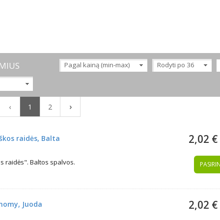
MIUS
Pagal kainą (min-max)
Rodyti po 36
›
‹
1
2
2,02 €
iškos raidės, Balta
s raidės". Baltos spalvos.
PASIRIN
2,02 €
conomy, Juoda