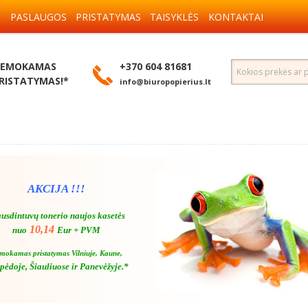
S
PASLAUGOS
PRISTATYMAS
TAISYKLĖS
KONTAKTAI
EMOKAMAS
+370 604 81681
RISTATYMAS!*
info@biuropopierius.lt
AKCIJA !!!
usdintuvų tonerio naujos kasetės
10,14
nuo
Eur + PVM
mokamas pristatymas Vilniuje, Kaune,
pėdoje, Šiauliuose ir Panevėžyje.*