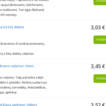
PASIRIN
, spausdintuvams, telefonams,
mašinoms. Turi ilgai išliekantį
 100 vienetų.
3,03 €
A ES103 400ml
PASIRIN
 nešvarumus iš sunkiai prieinamų
rų ir kitų daiktų valymas
3,45 €
ekrano valymui 10vnt.
 valymui. Taip pat tinka valyti
PASIRIN
iklo ir plastiko. Rinkinį sudaro po
tatinių servetėlių. Antistatiškas,
as aplinkai.
3,52 €
iršiaus valymui,100vnt.