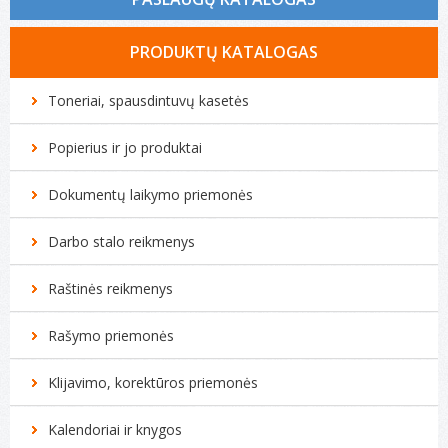
Tonerio kasečių pildymas
PRODUKTŲ KATALOGAS
Spausdintuvų remontas
Toneriai, spausdintuvų kasetės
Biuro technikos remontas
Popierius ir jo produktai
Kompiuterių remontas
Dokumentų laikymo priemonės
Darbo stalo reikmenys
Raštinės reikmenys
Rašymo priemonės
Klijavimo, korektūros priemonės
Kalendoriai ir knygos