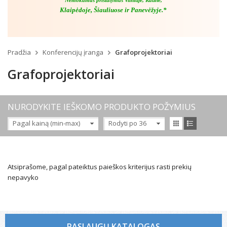
Nemokamas pristatymas Vilniuje, Kaune,
Klaipėdoje, Šiauliuose ir Panevėžyje.*
Pradžia
Konferencijų įranga
Grafoprojektoriai
Grafoprojektoriai
NURODYKITE IEŠKOMO PRODUKTO POŽYMIUS
Pagal kainą (min-max)
Rodyti po 36
Atsiprašome, pagal pateiktus paieškos kriterijus rasti prekių
nepavyko
PASLAUGŲ KATALOGAS