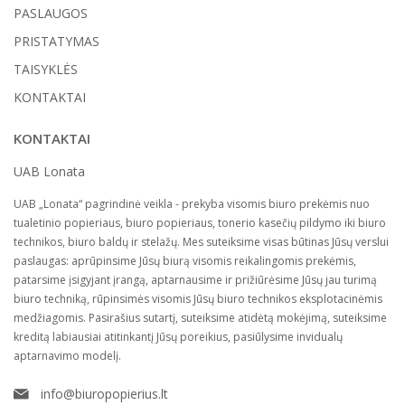
PASLAUGOS
PRISTATYMAS
TAISYKLĖS
KONTAKTAI
KONTAKTAI
UAB Lonata
UAB „Lonata“ pagrindinė veikla - prekyba visomis biuro prekėmis nuo
tualetinio popieriaus, biuro popieriaus, tonerio kasečių pildymo iki biuro
technikos, biuro baldų ir stelažų. Mes suteiksime visas būtinas Jūsų verslui
paslaugas: aprūpinsime Jūsų biurą visomis reikalingomis prekėmis,
patarsime įsigyjant įrangą, aptarnausime ir prižiūrėsime Jūsų jau turimą
biuro techniką, rūpinsimės visomis Jūsų biuro technikos eksplotacinėmis
medžiagomis. Pasirašius sutartį, suteiksime atidėtą mokėjimą, suteiksime
kreditą labiausiai atitinkantį Jūsų poreikius, pasiūlysime invidualų
aptarnavimo modelį.
info@biuropopierius.lt