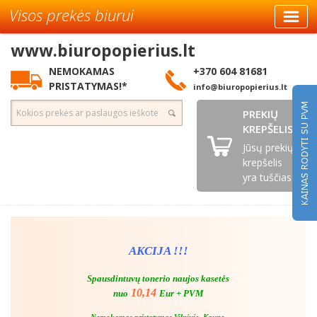
Visos prekės biurui
www.biuropopierius.lt
NEMOKAMAS
+370 604 81681
PRISTATYMAS!*
info@biuropopierius.lt
PREKIŲ
KREPŠELIS
Jūsų prekių
krepšelis
yra tuščias
AKCIJA !!!
Spausdintuvų tonerio naujos kasetės
10,14
nuo
Eur + PVM