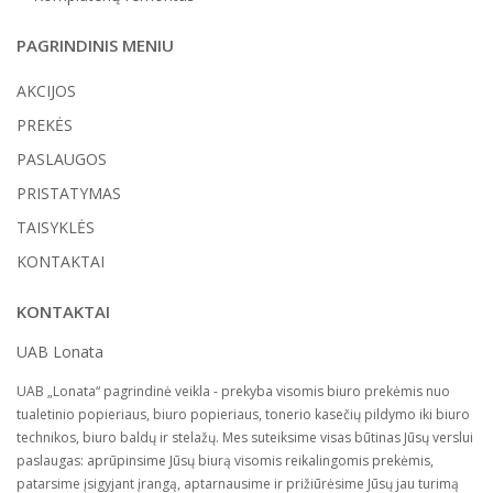
PAGRINDINIS MENIU
AKCIJOS
PREKĖS
PASLAUGOS
PRISTATYMAS
TAISYKLĖS
KONTAKTAI
KONTAKTAI
UAB Lonata
UAB „Lonata“ pagrindinė veikla - prekyba visomis biuro prekėmis nuo
tualetinio popieriaus, biuro popieriaus, tonerio kasečių pildymo iki biuro
technikos, biuro baldų ir stelažų. Mes suteiksime visas būtinas Jūsų verslui
paslaugas: aprūpinsime Jūsų biurą visomis reikalingomis prekėmis,
patarsime įsigyjant įrangą, aptarnausime ir prižiūrėsime Jūsų jau turimą