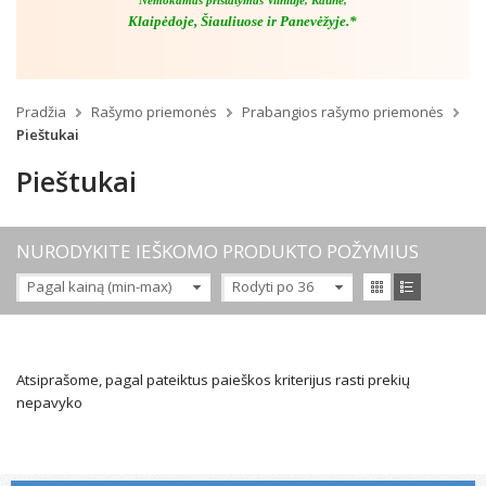
Nemokamas pristatymas Vilniuje, Kaune,
Klaipėdoje, Šiauliuose ir Panevėžyje.*
Pradžia
Rašymo priemonės
Prabangios rašymo priemonės
Pieštukai
Pieštukai
NURODYKITE IEŠKOMO PRODUKTO POŽYMIUS
Pagal kainą (min-max)
Rodyti po 36
Atsiprašome, pagal pateiktus paieškos kriterijus rasti prekių
nepavyko