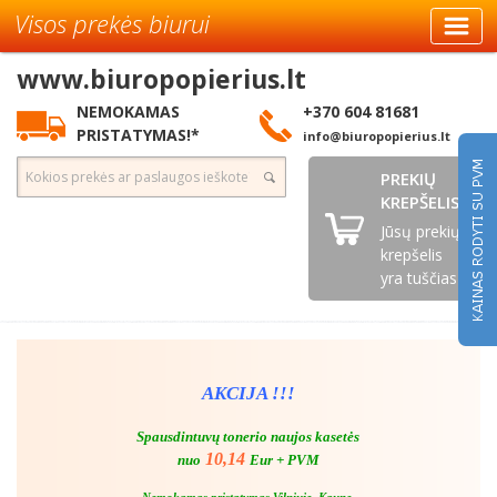
Visos prekės biurui
www.biuropopierius.lt
NEMOKAMAS
+370 604 81681
PRISTATYMAS!*
info@biuropopierius.lt
PREKIŲ
KREPŠELIS
Jūsų prekių
krepšelis
yra tuščias
AKCIJA !!!
Spausdintuvų tonerio naujos kasetės
10,14
nuo
Eur + PVM