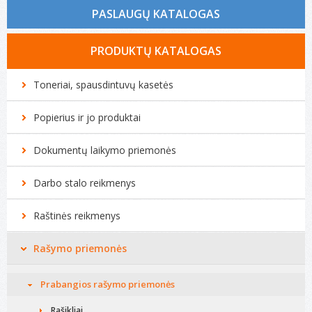
PASLAUGŲ KATALOGAS
Tonerio kasečių pildymas
PRODUKTŲ KATALOGAS
Spausdintuvų remontas
Toneriai, spausdintuvų kasetės
Biuro technikos remontas
Popierius ir jo produktai
Kompiuterių remontas
Dokumentų laikymo priemonės
Darbo stalo reikmenys
Raštinės reikmenys
Rašymo priemonės
Prabangios rašymo priemonės
Rašikliai