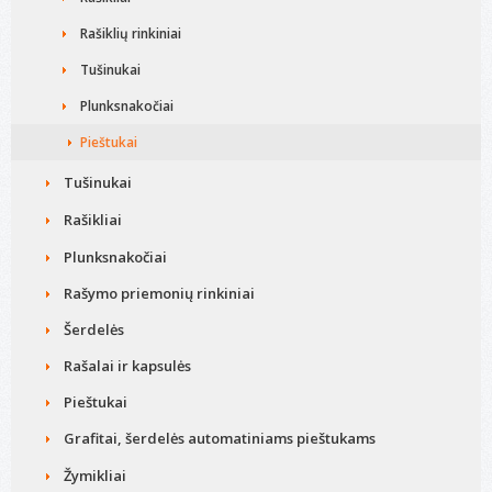
Rašiklių rinkiniai
Tušinukai
Plunksnakočiai
Pieštukai
Tušinukai
Rašikliai
Plunksnakočiai
Rašymo priemonių rinkiniai
Šerdelės
Rašalai ir kapsulės
Pieštukai
Grafitai, šerdelės automatiniams pieštukams
Žymikliai