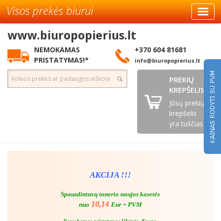
Visos prekės biurui
www.biuropopierius.lt
NEMOKAMAS
+370 604 81681
PRISTATYMAS!*
info@biuropopierius.lt
PREKIŲ
KREPŠELIS
Jūsų prekių
krepšelis
yra tuščias
AKCIJA !!!
Spausdintuvų tonerio naujos kasetės
10,14
nuo
Eur + PVM