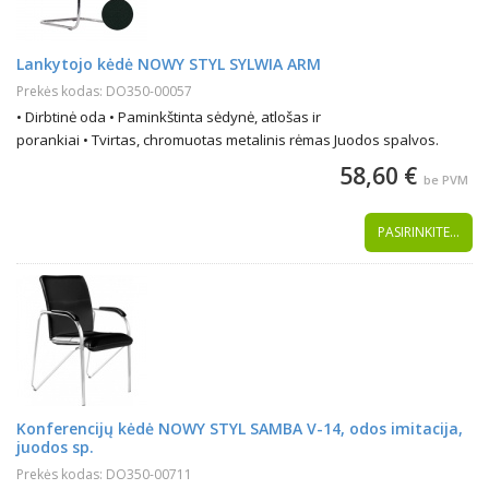
Lankytojo kėdė NOWY STYL SYLWIA ARM
Prekės kodas: DO350-00057
• Dirbtinė oda • Paminkštinta sėdynė, atlošas ir
porankiai • Tvirtas, chromuotas metalinis rėmas Juodos spalvos.
58,60 €
be PVM
PASIRINKITE...
Konferencijų kėdė NOWY STYL SAMBA V-14, odos imitacija,
juodos sp.
Prekės kodas: DO350-00711