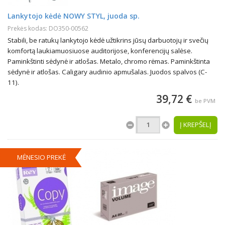
Lankytojo kėdė NOWY STYL, juoda sp.
Prekės kodas: DO350-00562
Stabili, be ratukų lankytojo kėdė užtikrins jūsų darbuotojų ir svečių
komfortą laukiamuosiuose auditorijose, konferencijų salėse.
Paminkštinti sėdynė ir atlošas. Metalo, chromo rėmas. Paminkštinta
sėdynė ir atlošas. Caligary audinio apmušalas. Juodos spalvos (C-
11).
39,72 €
be PVM
Į KREPŠELĮ
MĖNESIO PREKĖ