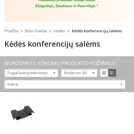
Nemokamas pristatymas Vilniuje, Kaune,
Klaipėdoje, Šiauliuose ir Panevėžyje.*
Pradžia
Biuro baldai
Kėdės
Kėdės konferencijų salėms
Kėdės konferencijų salėms
NURODYKITE IEŠKOMO PRODUKTO POŽYMIUS
Pagal kainą (min-max)
Rodyti po 36
Kaina