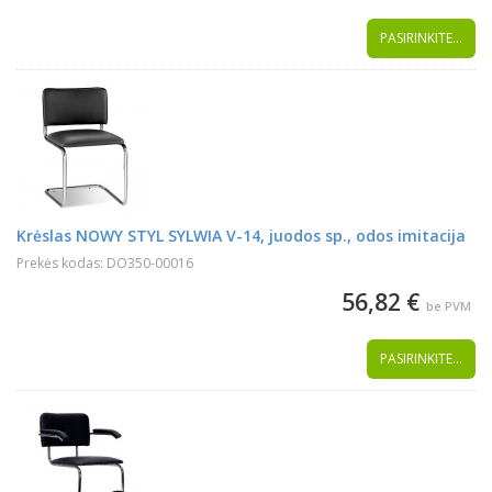
PASIRINKITE...
Krėslas NOWY STYL SYLWIA V-14, juodos sp., odos imitacija
Prekės kodas: DO350-00016
56,82 €
be PVM
PASIRINKITE...