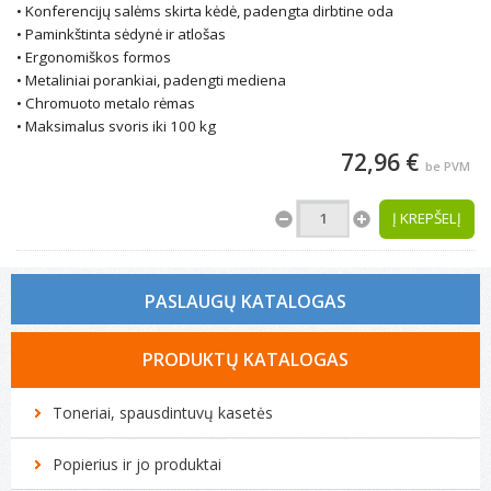
• Konferencijų salėms skirta kėdė, padengta dirbtine oda
• Paminkštinta sėdynė ir atlošas
• Ergonomiškos formos
• Metaliniai porankiai, padengti mediena
• Chromuoto metalo rėmas
• Maksimalus svoris iki 100 kg
72,96 €
be PVM
Į KREPŠELĮ
PASLAUGŲ KATALOGAS
Tonerio kasečių pildymas
PRODUKTŲ KATALOGAS
Spausdintuvų remontas
Toneriai, spausdintuvų kasetės
Biuro technikos remontas
Popierius ir jo produktai