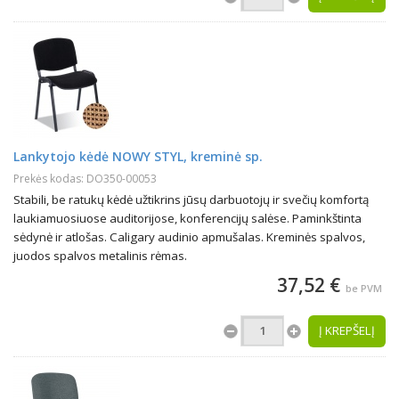
Lankytojo kėdė NOWY STYL, kreminė sp.
Prekės kodas: DO350-00053
Stabili, be ratukų kėdė užtikrins jūsų darbuotojų ir svečių komfortą
laukiamuosiuose auditorijose, konferencijų salėse. Paminkštinta
sėdynė ir atlošas. Caligary audinio apmušalas. Kreminės spalvos,
juodos spalvos metalinis rėmas.
37,52 €
be PVM
Į KREPŠELĮ