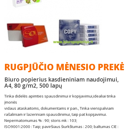
RUGPJŪČIO MĖNESIO PREKĖ
Biuro popierius kasdieniniam naudojimui,
A4, 80 g/m2, 500 lapų
Tinka didelės apimties spausdinimui ir kopijavimui,idealiai tinka
įmonės
vidaus ataskaitoms, dokumentams ir pan., Tinka vienspalviam
rašaliniam ir lazeriniam spausdinimui, taip pat kopijavimui.
Nepermatomumas % : 90; storis mk : 103;
ISO9001:2000 : Taip; paviršiaus šiurkštumas : 200; baltumas CIE :