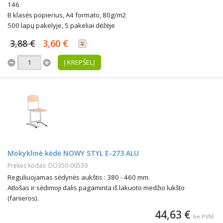
146
B klasės popierius, A4 formato, 80g/m2
500 lapų pakelyje, 5 pakeliai dėžėje
3,88 €
3,60 €
Į KREPŠELĮ
Mokyklinė kėdė NOWY STYL E-273 ALU
Prekės kodas: DO350-00539
Reguliuojamas sėdynės aukštis : 380 - 460 mm.
Atlošas ir sėdimoji dalis pagaminta iš lakuoto medžio lukšto
(fanieros).
44,63 €
be PVM