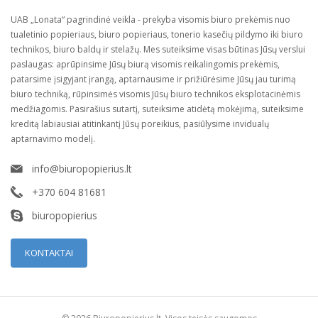
UAB „Lonata“ pagrindinė veikla - prekyba visomis biuro prekėmis nuo
tualetinio popieriaus, biuro popieriaus, tonerio kasečių pildymo iki biuro
technikos, biuro baldų ir stelažų. Mes suteiksime visas būtinas Jūsų verslui
paslaugas: aprūpinsime Jūsų biurą visomis reikalingomis prekėmis,
patarsime įsigyjant įrangą, aptarnausime ir prižiūrėsime Jūsų jau turimą
biuro techniką, rūpinsimės visomis Jūsų biuro technikos eksplotacinėmis
medžiagomis. Pasirašius sutartį, suteiksime atidėtą mokėjimą, suteiksime
kreditą labiausiai atitinkantį Jūsų poreikius, pasiūlysime invidualų
aptarnavimo modelį.
info@biuropopierius.lt
+370 604 81681
biuropopierius
KONTAKTAI