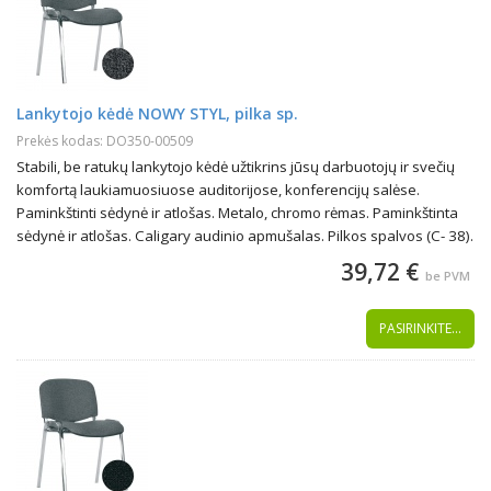
Lankytojo kėdė NOWY STYL, pilka sp.
Prekės kodas: DO350-00509
Stabili, be ratukų lankytojo kėdė užtikrins jūsų darbuotojų ir svečių
komfortą laukiamuosiuose auditorijose, konferencijų salėse.
Paminkštinti sėdynė ir atlošas. Metalo, chromo rėmas. Paminkštinta
sėdynė ir atlošas. Caligary audinio apmušalas. Pilkos spalvos (C- 38).
39,72 €
be PVM
PASIRINKITE...