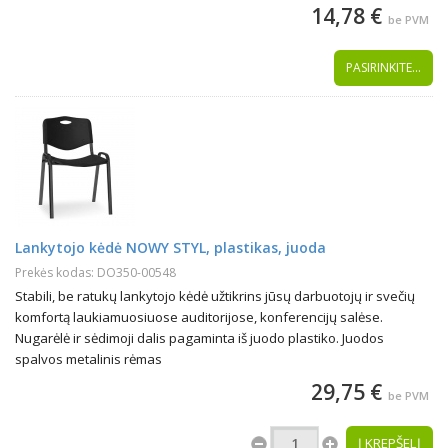
14,78 €
be PVM
PASIRINKITE...
Lankytojo kėdė NOWY STYL, plastikas, juoda
Prekės kodas: DO350-00548
Stabili, be ratukų lankytojo kėdė užtikrins jūsų darbuotojų ir svečių
komfortą laukiamuosiuose auditorijose, konferencijų salėse.
Nugarėlė ir sėdimoji dalis pagaminta iš juodo plastiko. Juodos
spalvos metalinis rėmas
29,75 €
be PVM
Į KREPŠELĮ