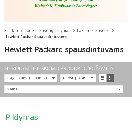
Nemokamas pristatymas Vilniuje, Kaune,
Klaipėdoje, Šiauliuose ir Panevėžyje.*
Pradžia
Tonerio kasečių pildymas
Lazerinės kasetės
Hewlett Packard spausdintuvams
Hewlett Packard spausdintuvams
NURODYKITE IEŠKOMO PRODUKTO POŽYMIUS
Pagal kainą (min-max)
Rodyti po 36
Kaina