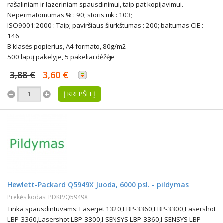
rašaliniam ir lazeriniam spausdinimui, taip pat kopijavimui.
Nepermatomumas % : 90; storis mk : 103;
ISO9001:2000 : Taip; paviršiaus šiurkštumas : 200; baltumas CIE :
146
B klasės popierius, A4 formato, 80g/m2
500 lapų pakelyje, 5 pakeliai dėžėje
3,88 €
3,60 €
Į KREPŠELĮ
Hewlett-Packard Q5949X Juoda, 6000 psl. - pildymas
Prekės kodas: PDKP/Q5949X
Tinka spausdintuvams: Laserjet 1320,LBP-3360,LBP-3300,Lasershot
LBP-3360,Lasershot LBP-3300,I-SENSYS LBP-3360,I-SENSYS LBP-