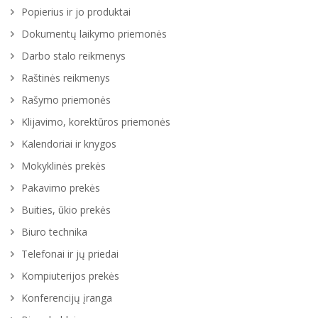
Kompiuterijos prekės
Popierius ir jo produktai
Dokumentų laikymo priemonės
Konferencijų įranga
Darbo stalo reikmenys
Biuro baldai
Raštinės reikmenys
Rašymo priemonės
Buitinė technika, elektros prekės
Klijavimo, korektūros priemonės
Verslo dovanos
Kalendoriai ir knygos
Mokyklinės prekės
Galanterija
Pakavimo prekės
Indai ir stalo reikmenys
Buities, ūkio prekės
Biuro technika
Maistas ir gėrimai
Telefonai ir jų priedai
Kompiuterijos prekės
Konferencijų įranga