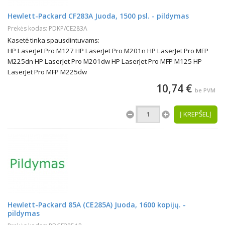
Hewlett-Packard CF283A Juoda, 1500 psl. - pildymas
Prekės kodas: PDKP/CE283A
Kasetė tinka spausdintuvams:
HP LaserJet Pro M127 HP LaserJet Pro M201n HP LaserJet Pro MFP
M225dn HP LaserJet Pro M201dw HP LaserJet Pro MFP M125 HP
LaserJet Pro MFP M225dw
10,74 €
be PVM
Į KREPŠELĮ
Hewlett-Packard 85A (CE285A) Juoda, 1600 kopijų. -
pildymas