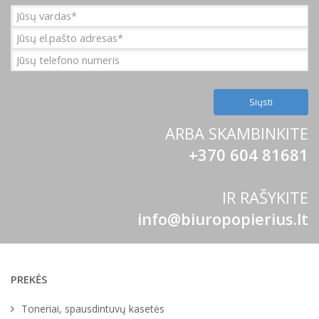
Raštinės reikmenys
Rašymo priemonės
Klijavimo, korektūros priemonės
Kalendoriai ir knygos
ARBA SKAMBINKITE
+370 604 81681
Mokyklinės prekės
Pakavimo prekės
IR RAŠYKITE
info@biuropopierius.lt
Buities, ūkio prekės
Biuro technika
PREKĖS
Telefonai ir jų priedai
Toneriai, spausdintuvų kasetės