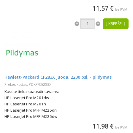
11,57 €
be PVM
Į KREPŠELĮ
Hewlett-Packard CF283X Juoda, 2200 psl. - pildymas
Prekės kodas: PDKP/CE283X
Kasetė tinka spausdintuvams:
HP LaserJet Pro M201dw
HP LaserJet Pro M201n
HP LaserJet Pro MFP M225dn
HP LaserJet Pro MFP M225dw
11,98 €
be PVM