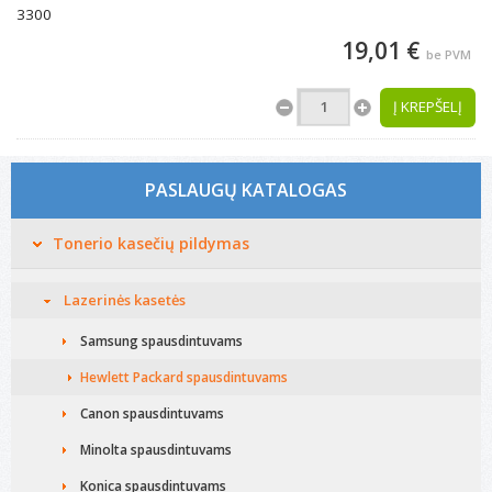
3300
19,01 €
be PVM
Į KREPŠELĮ
PASLAUGŲ KATALOGAS
Tonerio kasečių pildymas
Lazerinės kasetės
Samsung spausdintuvams
Hewlett Packard spausdintuvams
Canon spausdintuvams
Minolta spausdintuvams
Konica spausdintuvams