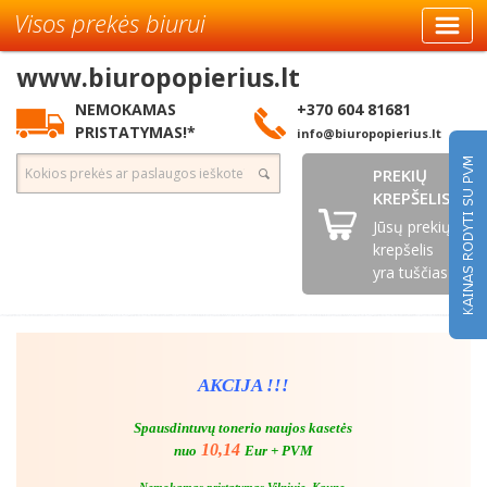
Visos prekės biurui
www.biuropopierius.lt
NEMOKAMAS
+370 604 81681
PRISTATYMAS!*
info@biuropopierius.lt
PREKIŲ
KREPŠELIS
Jūsų prekių
krepšelis
yra tuščias
AKCIJA !!!
Spausdintuvų tonerio naujos kasetės
10,14
nuo
Eur + PVM