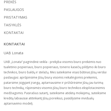
PREKĖS
PASLAUGOS
PRISTATYMAS
TAISYKLĖS
KONTAKTAI
KONTAKTAI
UAB Lonata
UAB „Lonata“ pagrindinė veikla - prekyba visomis biuro prekėmis nuo
tualetinio popieriaus, biuro popieriaus, tonerio kasečių pildymo iki biuro
technikos, biuro baldų ir stelažų. Mes suteiksime visas būtinas Jūsų verslui
paslaugas: aprūpinsime Jūsų biurą visomis reikalingomis prekėmis,
patarsime įsigyjant įrangą, aptarnausime ir prižiūrėsime Jūsų jau turimą
biuro techniką, rūpinsimės visomis Jūsų biuro technikos eksplotacinėmis
medžiagomis. Pasirašius sutartį, suteiksime atidėtą mokėjimą, suteiksime
kreditą labiausiai atitinkantį Jūsų poreikius, pasiūlysime invidualų
aptarnavimo modelį.