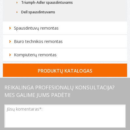
Triumph-Adler spausdintuvams
Dell spausdintuvams
Spausdintuvų remontas
Biuro technikos remontas
Kompiuterių remontas
PRODUKTŲ KATALOGAS
Toneriai, spausdintuvų kasetės
REIKALINGA PROFESIONALŲ KONSULTACIJA?
MES GALIME JUMS PADĖTI!
Popierius ir jo produktai
Dokumentų laikymo priemonės
Darbo stalo reikmenys